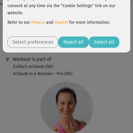
consent at any time via the "Cookie Settings" link on our
Workout Facts
website.
intermediate
Refer to our
Privacy
and
Imprint
for more information.
39 Min
287 kcal
Select preferences
Reject all
Select all
Barbara Spritzendorfer
Workout is part of
Einfach schlank! (DE)
Schlank in 6 Wochen - Pro (DE)