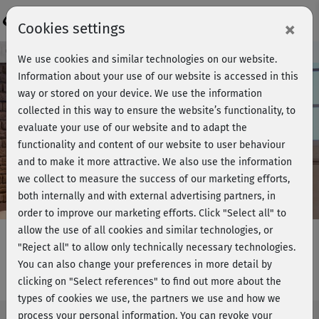
Login
×
Cookies settings
Course preview - join now!
We use cookies and similar technologies on our website.
Information about your use of our website is accessed in this
way or stored on your device. We use the information
collected in this way to ensure the website’s functionality, to
Play
evaluate your use of our website and to adapt the
functionality and content of our website to user behaviour
Video
and to make it more attractive. We also use the information
we collect to measure the success of our marketing efforts,
both internally and with external advertising partners, in
order to improve our marketing efforts.
Click "Select all" to
allow the use of all cookies and similar technologies, or
"Reject all" to allow only technically necessary technologies.
You can also change your preferences in more detail by
Get in Shape - komplett
clicking on "Select references" to find out more about the
types of cookies we use, the partners we use and how we
process your personal information. You can revoke your