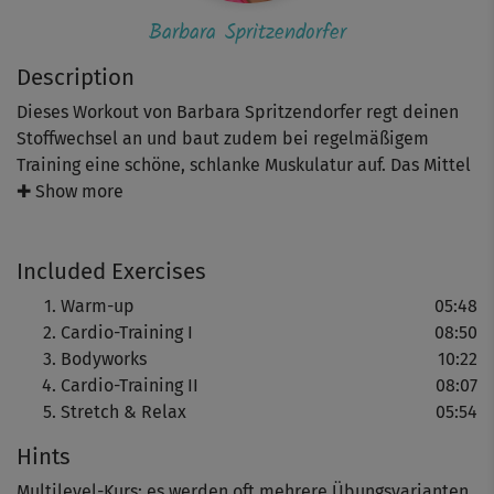
Barbara Spritzendorfer
Description
Dieses Workout von Barbara Spritzendorfer regt deinen
Stoffwechsel an und baut zudem bei regelmäßigem
Training eine schöne, schlanke Muskulatur auf. Das Mittel
der Wahl: ein optimaler Mix aus Cardio- und
✚ Show more
Kraftausdauer-Übungen, der dir dabei hilft, schnell
überflüssige Kalorien zu verbrennen und deinen
Included Exercises
Körperfettanteil zu reduzieren. Schritt für Schritt wird
deine Silhouette modelliert - du verlierst überflüssige
Warm-up
05:48
Pfunde und wirst straffer und definierter.
Cardio-Training I
08:50
Bodyworks
10:22
Cardio-Training II
08:07
Los geht’s mit einem dynamischen Warm-up, das deine
Stretch & Relax
05:54
Muskulatur mit Übungen wie Marching am Platz,
Hints
Schulterkreisen, Knee-lifts und Side-to-Side-Steps auf
Betriebstemperatur bringt. Der erste Block im Stand regt
Multilevel-Kurs: es werden oft mehrere Übungsvarianten