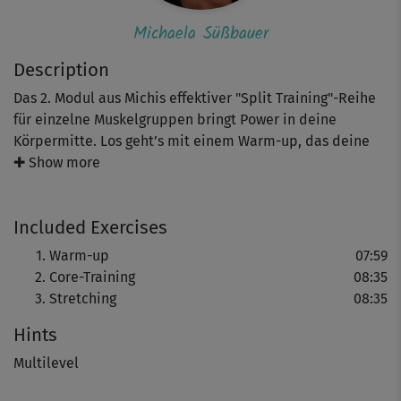
Michaela Süßbauer
Description
Das 2. Modul aus Michis effektiver "Split Training"-Reihe
für einzelne Muskelgruppen bringt Power in deine
Körpermitte. Los geht’s mit einem Warm-up, das deine
Muskulatur auf Betriebstemperatur hochfährt. Dann
✚ Show more
nimmst du deine Hanteln oder gefüllten Wasserflaschen
zur Hand für ein wirksames Core-Training, das auch die
Included Exercises
Bein- und Bauchmuskulatur trainiert mit Übungen wie
Seit-Zug der Arme, Russian Twist und einer Oberkörper-
Warm-up
07:59
Rotation. Am Ende kannst du wieder ein Stretching
Core-Training
08:35
genießen.
Stretching
08:35
Hints
Tipp: Fordere, aber überfordere dich beim Training nicht
und achte immer auf eine gute Körperspannung. Wenn
Multilevel
große Hanteln oder Wasserflaschen noch zu viel Gewicht
für dich haben sollten, nimm - wie Co-Presenterin Lena -