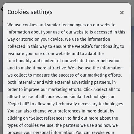
Login
×
Cookies settings
Course preview - join now!
We use cookies and similar technologies on our website.
Information about your use of our website is accessed in this
way or stored on your device. We use the information
collected in this way to ensure the website’s functionality, to
Play
evaluate your use of our website and to adapt the
functionality and content of our website to user behaviour
Video
and to make it more attractive. We also use the information
we collect to measure the success of our marketing efforts,
both internally and with external advertising partners, in
order to improve our marketing efforts.
Click "Select all" to
allow the use of all cookies and similar technologies, or
"Reject all" to allow only technically necessary technologies.
You can also change your preferences in more detail by
Split Training 2 - Core 1
clicking on "Select references" to find out more about the
types of cookies we use, the partners we use and how we
process your personal information. You can revoke your