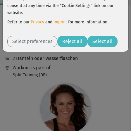
consent at any time via the "Cookie Settings" link on our
Workout Facts
website.
intermediate
Refer to our
Privacy
and
Imprint
for more information.
25 Min
141 kcal
Select preferences
Reject all
Select all
Michaela Süßbauer
2 Hanteln oder Wasserflaschen
Workout is part of
Split Training (DE)