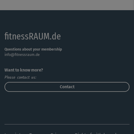
System läuft auf Hochtouren!
Im zweiten Block setzt Nicki Kurzhanteln ein, um Kraft
und Kraftausdauer mit dir zu trainieren – im Stand und
fitnessRAUM.de
auf der Matte. Wichtig hier: Lieber weniger Gewicht, dafür
saubere Übungsausführung!
Questions about your membership
info@fitnessraum.de
Für den dritten Workout-Block kombiniert Nicki Kraft &
Schwung in anspruchsvollen Übungen mit dem
Want to know more?
Fitnessband. Kraftvolles Muskeltraining trifft auf
Please contact us:
schwungvolle Übungen für die Rumpfmuskulatur.
Außerdem gefordert: deine Balance und Koordination.
Contact
Zum Schluss gibt's eine wunderschön entspannende
Cooldown-Einheit, in der Nicki mit dir alle
beanspruchten Muskelgruppen und Körperpartien
gründlich dehnt und relaxt.