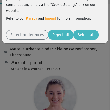
consent at any time via the "Cookie Settings" link on our
Workout Facts
website.
intermediate
Refer to our
Privacy
and
Imprint
for more information.
76 Min
480 kcal
Select preferences
Reject all
Select all
Nicole Hofrichter
Matte, Kurzhanteln oder 2 kleine Wasserflaschen,
Fitnessband
Workout is part of
Schlank in 6 Wochen - Pro (DE)