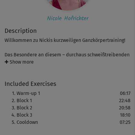
Nicole Hofrichter
Description
Willkommen zu Nickis kurzweiligen Ganzkörpertraining!
Das Besondere an diesem – durchaus schweißtreibenden
– Workout sind die Übungskombinationen, die auf Beat
✚ Show more
trainiert werden und durch ihre Zusammenstellung
koordinativ ziemlich anspruchsvoll sind. Gerade dadurch
Included Exercises
sorgen sie aber für jede Menge zusätzlichen
Trainingsspaß!
Warm-up 1
06:17
Block 1
22:48
Nach dem Warm-up steigt ihr direkt in den ersten
Block 2
20:58
Trainingsblock ein: Der Schwerpunkt liegt hier auf
Block 3
18:10
schwungvollen Übungskombis für Ober- und Unterkörper.
Cooldown
07:25
Ohne Hilfsmittel, nur mit dem eigenen Körpergewicht.
Aber: Koordination ist gefragt, und das Herzkreislauf-