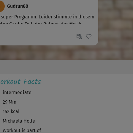
G
Gudrun88
 super Programm. Leider stimmte in diesem
zten Cardio Teil, der Rytmus der Musik...
E
Elke625
ness mit tänzerischen Elementen… toll
K
Knuddi
orkout Facts
ich schöne, mal wieder andere Übungen im
w. Allerdings ging es mir zu schnell,...
intermediate
29 Min
S
Sigrid61
152 kcal
ade, die Cardio war mir viel zu schnell.
Michaela Holle
e versucht es hinzukriegen aber etwas...
Workout is part of