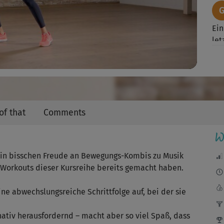
Video
Ein
let
Fit
of that
Comments
W
Ans
Flo
 ein bisschen Freude an Bewegungs-Kombis zu Musik
-Workouts dieser Kursreihe bereits gemacht haben.
eine abwechslungsreiche Schrittfolge auf, bei der sie
Sch
Hab
ativ herausfordernd – macht aber so viel Spaß, dass