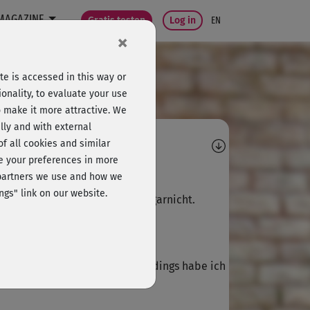
MAGAZINE
Gratis testen
Log in
EN
×
e is accessed in this way or
onality, to evaluate your use
o make it more attractive. We
lly and with external
omments
 of all cookies and similar
ge your preferences in more
M
Martina287
e partners we use and how we
ngs" link on our website.
der passte für mich die musik garnicht.
M
Melanie315
der ein tolles Programm! Allerdings habe ich
 Problem mit der seitlichen...