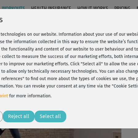
WORKOUTS
HEALTH INSURANCE
HOW IT WORKS
PRICING
s
technologies on our website. Information about your use of our websit
se the information collected in this way to ensure the website’s functi
 the functionality and content of our website to user behaviour and t
 collect to measure the success of our marketing efforts, both interna
C
20% Rabatt + Wunsch-Goodie
er to improve our marketing efforts.
Click "Select all" to allow the use
l" to allow only technically necessary technologies. You can also chan
ct references" to find out more about the types of cookies we use, th
mation. You can revoke your consent at any time via the "Cookie Setti
Lei
rint
for more information.
Play
Reject all
Select all
Wie
ein