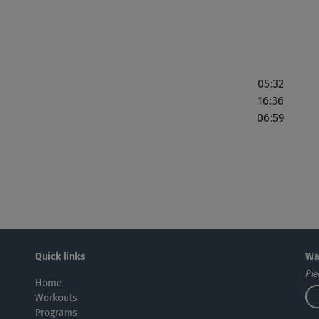
hal
05:32
16:36
Seh
06:59
out
Als
gan
Quick links
Wa
Ple
Home
Mus
Workouts
zu 
Programs