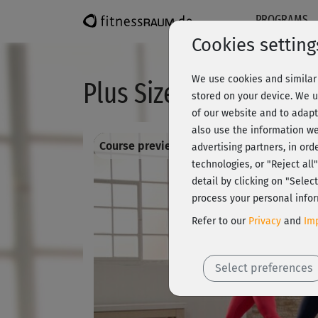
PROGRAMS
Cookies setting
We use cookies and similar 
Plus Size 2 - Cardio 6
stored on your device. We u
of our website and to adapt
also use the information we
Course preview - register and train all!
advertising partners, in ord
technologies, or "Reject al
detail by clicking on "Sele
process your personal infor
Refer to our
Privacy
and
Imp
Select preferences