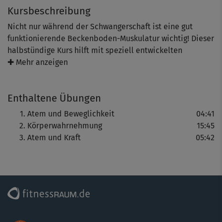
Kursbeschreibung
Nicht nur während der Schwangerschaft ist eine gut
funktionierende Beckenboden-Muskulatur wichtig! Dieser
halbstündige Kurs hilft mit speziell entwickelten
Übungen, sich die schwierig zu trainierende
✚ Mehr anzeigen
Beckenboden-Muskulatur bewusst zu machen und sie zu
stärken.
Enthaltene Übungen
Atem und Beweglichkeit
04:41
Hebamme Christine Richter und Gesundheitsexperte &
Körperwahrnehmung
15:45
Sportwissenschaftler Dirk Pinnig haben ein Programm
Atem und Kraft
05:42
entwickelt, das während der Schwangerschaft hilft, den
Alltag mit mehr Kraft und Beweglichkeit zu meistern.
Die Aufnahmen entstanden vor der wunderschönen,
entspannenden Kulisse einer baumbestandenen
Sommerwiese an einem See, auf dem die Sonne glitzert.