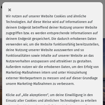
Login
×
Wir nutzen auf unserer Website Cookies und ähnliche
Schritt 1 von 3
Technologien. Auf diese Weise wird auf Informationen auf
7 Tage gratis testen!
deinem Endgerät betreffend deiner Nutzung unserer Website
zugegriffen bzw. es werden entsprechende Informationen auf
deinem Endgerät gespeichert. Die dadurch erhobenen Daten
verwenden wir, um die Website funktionsfähig bereitzustellen,
deine Nutzung unserer Website auszuwerten und so
Top-Angebot
Funktionalitäten sowie Inhalte auf unserer Website an das
1 Jahr
9,90 €
Nutzerverhalten anzupassen und attraktiver zu gestalten.
118,80 € jährlich
pro Monat
Außerdem nutzen wir die erhobenen Daten, um den Erfolg von
Marketing-Maßnahmen intern und unter Hinzuziehung
externer Werbepartnern zu messen und auf dieser Grundlage
1 Monat
16,90 €
unsere Marketing-Maßnahmen zu verbessern.
mehr Flexibilität
pro Monat
Klicke auf „Alle akzeptieren“, um deine Einwilligung in den
Einsatz aller Cookies und ähnlichen Technologien zu erteilen