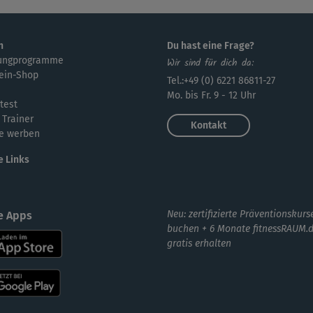
n
Du hast eine Frage?
ungprogramme
Wir sind für dich da:
ein-Shop
Tel.:+49 (0) 6221 86811-27
Mo. bis Fr. 9 - 12 Uhr
test
 Trainer
Kontakt
e werben
e Links
Neu: zertifizierte Präventionskurs
e Apps
buchen + 6 Monate fitnessRAUM.
gratis erhalten