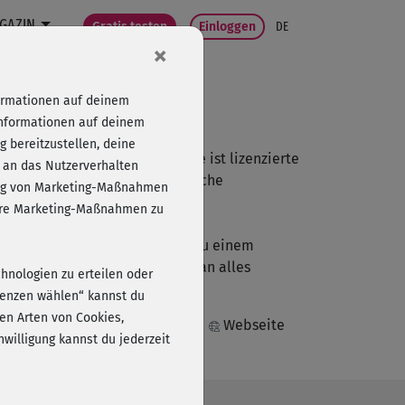
GAZIN
Gratis testen
Einloggen
DE
×
formationen auf deinem
Informationen auf deinem
 bereitzustellen, deine
rsonal Trainerin in Hamburg. Sie ist lizenzierte
 an das Nutzerverhalten
ifizierungen wie z. B. Medizinische
folg von Marketing-Maßnahmen
ntraining erworben.
sere Marketing-Maßnahmen zu
ung ist für mich der Schlüssel zu einem
em klaren Ziel vor Augen kann man alles
chnologien zu erteilen oder
 wird dir folgen!"
erenzen wählen“ kannst du
en Arten von Cookies,
Webseite
willigung kannst du jederzeit