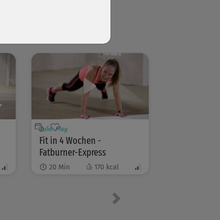
Julia May
Fit in 4 Wochen -
Fatburner-Express
20
Min
170
kcal
Nächstes Element