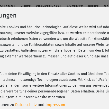
OGRAMME
KURSE
KRANKENKASSE
SO GEHT'S
PREISE
MA
lungen
Julia May
site Cookies und ähnliche Technologien. Auf diese Weise wird auf In
 Nutzung unserer Website zugegriffen bzw. es werden entsprechende 
dadurch erhobenen Daten verwenden wir, um die Website funktionsfähig
Seit vielen Jahren arbeitet Julia May erfolgreich als Pe
szuwerten und so Funktionalitäten sowie Inhalte auf unserer Website
Fitness-Trainerin und hat im Laufe der Zeit weitere Zert
 zu gestalten. Außerdem nutzen wir die erhobenen Daten, um den Er
Trainingstherapie, Rückenschule, Pilates und Schlinge
hung externer Werbepartnern zu messen und auf dieser Grundlage un
Julia hat ihre Leidenschaft zum Beruf gemacht: "Beweg
erfolgreichen Alltag", betont sie und ergänzt: "Mit ein
n“, um deine Einwilligung in den Einsatz aller Cookies und ähnlichen Te
erreichen. Verändere deine Gedanken – und dein Körper
ch technisch notwendige Technologien zuzulassen. Mit Klick auf „Präf
zelnen ändern sowie weitere Informationen zu den von uns verwendet
 die Verarbeitung deiner personenbezogenen Daten erhalten. Deine Ein
ellungen“ auf unserer Website widerrufen.
tionen zu
Datenschutz
und
Impressum