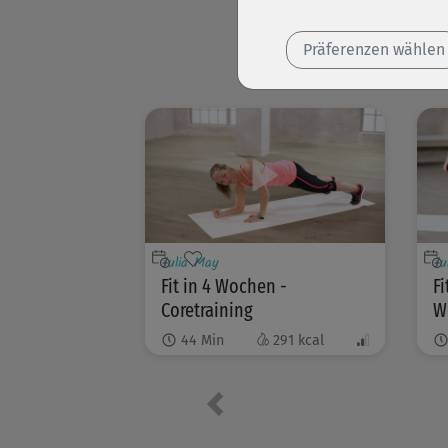
Präferenzen wählen
Julia May
Ju
Fit in 4 Wochen -
Fi
Coretraining
W
44
Min
291
kcal
Vorheriges Element