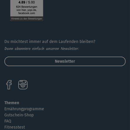
kannst du durch den Einsatz von Kurzhanteln (oder
kleinen Wasserflaschen) noch weiter intensivieren.
Ein kurzer Cooldown rundet den Kurs ab und sorgt dafür,
dass die beanspruchte Muskulatur gedehnt und gelockert
wird.
Du möchtest immer auf dem Laufenden bleiben?
Dann abonniere einfach unseren Newsletter:
Newsletter
Themen
Ernährungprogramme
Gutschein-Shop
FAQ
Fitnesstest