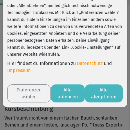
oder „Alle ablehnen“, um lediglich technisch notwendige
Workout-Facts
Technologien zuzulassen. Mit Klick auf „Präferenzen wählen“
kannst du zudem Einstellungen im Einzelnen ändern sowie
mittelschwer
weitere Informationen zu den von uns verwendeten Arten von
33 Min
Cookies, eingesetzten Anbietern und die Verarbeitung deiner
208 kcal
personenbezogenen Daten erhalten. Deine Einwilligung
kannst du jederzeit über den Link „Cookie-Einstellungen“ auf
Julia May
unserer Website widerrufen.
Matte; optional Kurzhanteln oder kleine
Hier findest du Informationen zu
Datenschutz
und
Wasserflaschen
Impressum
Kurs ist Bestandteil von
Fitness & Form
Präferenzen
Alle
Alle
Julia May
wählen
ablehnen
akzeptieren
Kursbeschreibung
Wer träumt nicht von einem flachen Bauch, schlanken
Beinen und einem festen, knackigen Po. Fitness-Expertin