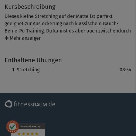
Kursbeschreibung
Dieses kleine Stretching auf der Matte ist perfekt
geeignet zur Auslockerung nach klassischem Bauch-
Beine-Po-Training. Du kannst es aber auch zwischendurch
zur allgemeinen Entspannung machen. Dabei dehnst du
✚ Mehr anzeigen
deinen gesamten Körper schön durch und bringst wieder
Länge in die beanspruchte Muskulatur.
Enthaltene Übungen
Stretching
08:54