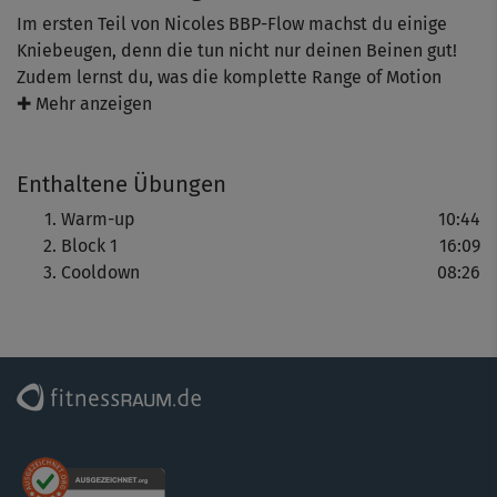
Im ersten Teil von Nicoles BBP-Flow machst du einige
Kniebeugen, denn die tun nicht nur deinen Beinen gut!
Zudem lernst du, was die komplette Range of Motion
bedeutet und wie du sie nutzt. In Kombination mit Moves
✚ Mehr anzeigen
wie der Standwaage und Plank-Varianten kombiniert
Nicole alles kreativ zu einer fließende Bewegung.
Enthaltene Übungen
Abwechslung statt Anstrengung garantiert!
Warm-up
10:44
Block 1
16:09
Cooldown
08:26