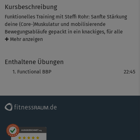
Kursbeschreibung
Funktionelles Training mit Steffi Rohr: Sanfte Stärkung
deine (Core-)Muskulatur und mobilisierende
Bewegungsabläufe gepackt in ein knackiges, für alle
Level zugängliches Functional Workout, das sich perfekt –
✚ Mehr anzeigen
jeden Tag – in deinen Alltag integrieren lässt.
Enthaltene Übungen
Functional BBP
22:45