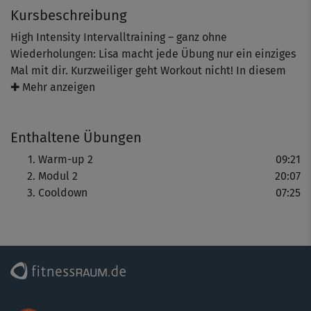
Kursbeschreibung
High Intensity Intervalltraining – ganz ohne
Wiederholungen: Lisa macht jede Übung nur ein einziges
Mal mit dir. Kurzweiliger geht Workout nicht! In diesem
Schwerpunkt-Kurs mit Übungen auf der Matte legt Lisa
✚ Mehr anzeigen
den Trainingsfokus auf Bauch, Rücken, Coremuskulatur
und den Schulterbereich – aber der Rest kommt
Enthaltene Übungen
natürlich auch nicht zu kurz. Viel Spaß!
Warm-up 2
09:21
Modul 2
20:07
Cooldown
07:25