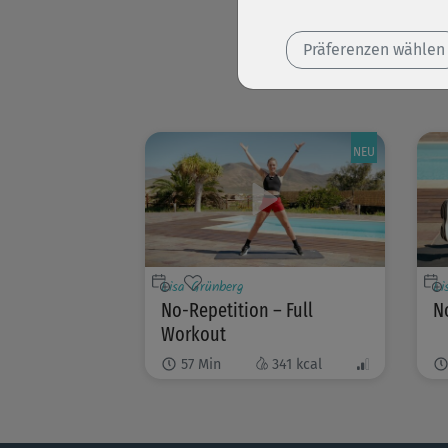
Präferenzen wählen
NEU
Lisa Grünberg
Li
No-Repetition – Full
N
Workout
57
Min
341
kcal