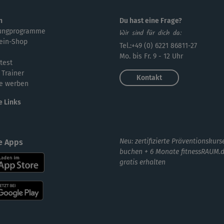
n
Du hast eine Frage?
ungprogramme
Wir sind für dich da:
ein-Shop
Tel.:+49 (0) 6221 86811-27
Mo. bis Fr. 9 - 12 Uhr
test
 Trainer
Kontakt
e werben
e Links
Neu: zertifizierte Präventionskurs
e Apps
buchen + 6 Monate fitnessRAUM.
gratis erhalten