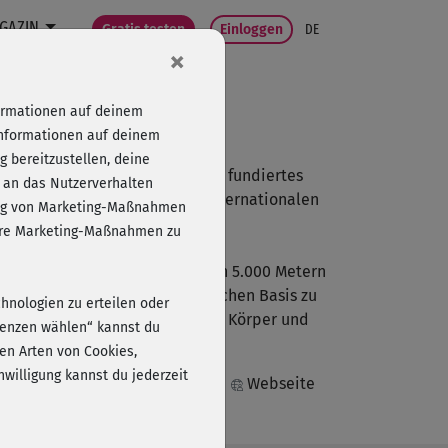
GAZIN
Gratis testen
Einloggen
DE
×
formationen auf deinem
Informationen auf deinem
 bereitzustellen, deine
 Ärztin unser Team. Sie vereint fundiertes
 an das Nutzerverhalten
s Group-Fitness-Trainerin in internationalen
folg von Marketing-Maßnahmen
sere Marketing-Maßnahmen zu
k, Ernährung und Laufsport – von 5.000 Metern
f einer gesunden, wissenschaftlichen Basis zu
chnologien zu erteilen oder
r Expertin, die genau weiß, wie Körper und
erenzen wählen“ kannst du
en Arten von Cookies,
willigung kannst du jederzeit
Instagram
Webseite