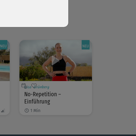
NEU
NEU
Lisa Grünberg
No-Repetition –
Einführung
1
Min