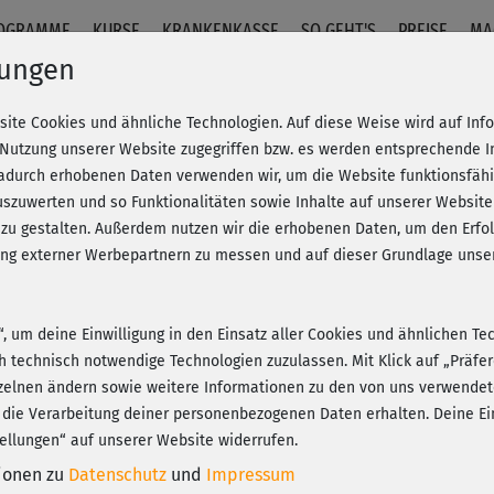
OGRAMME
KURSE
KRANKENKASSE
SO GEHT'S
PREISE
MA
lungen
Lisa Grünberg
site Cookies und ähnliche Technologien. Auf diese Weise wird auf In
 Nutzung unserer Website zugegriffen bzw. es werden entsprechende 
dadurch erhobenen Daten verwenden wir, um die Website funktionsfähig
Mit Dr. med. Lisa Grünberg bereichert eine promovierte
szuwerten und so Funktionalitäten sowie Inhalte auf unserer Website
medizinisches Fachwissen mit langjähriger Erfahrung al
 zu gestalten. Außerdem nutzen wir die erhobenen Daten, um den Er
Resorts (z. B. Robinson) und Premium-Clubs.
hung externer Werbepartnern zu messen und auf dieser Grundlage un
Lisa hält zahlreiche Lizenzen in den Bereichen Athleti
bis zum Marathon. Ihr Ziel ist es, sportliche Erfolge au
n“, um deine Einwilligung in den Einsatz aller Cookies und ähnlichen Te
ermöglichen. Freu dich auf professionelle Impulse eine
ch technisch notwendige Technologien zuzulassen. Mit Klick auf „Präf
Training optimal zusammenspielen!
zelnen ändern sowie weitere Informationen zu den von uns verwendet
 die Verarbeitung deiner personenbezogenen Daten erhalten. Deine Ein
ellungen“ auf unserer Website widerrufen.
tionen zu
Datenschutz
und
Impressum