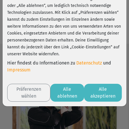
über mehr als 25 Jahre internationale
oder „Alle ablehnen“, um lediglich technisch notwendige
Unterrichtserfahrung. Er leitet das "Tao-Zentrum - Institut
Technologien zuzulassen. Mit Klick auf „Präferenzen wählen“
für asiatische Entspannungsverfahren, Taoistische
✚ Mehr anzeigen
kannst du zudem Einstellungen im Einzelnen ändern sowie
Heilkünste und Lebensphilosophie" in Mannheim und ist
Facebook
Webseite
E-Mail
weitere Informationen zu den von uns verwendeten Arten von
Senior Instructor Universal Healing Tao nach Meister
Cookies, eingesetzten Anbietern und die Verarbeitung deiner
Mantak Chia.
personenbezogenen Daten erhalten. Deine Einwilligung
kannst du jederzeit über den Link „Cookie-Einstellungen“ auf
Neben Privatpersonen im In- und Ausland schwören auch
unserer Website widerrufen.
Firmen und Krankenkassen auf seine Kompetenzen in den
Die besten Kurse von Robert
Hier findest du Informationen zu
Datenschutz
und
Bereichen Tai Chi, Qigong, Daoyin (Yoga) und Meditation.
Impressum
Seine Kurse schulen unter anderem die
Eigenwahrnehmung, das Körpergefühl und die
Regenerationsfähigkeit.
Präferenzen
Alle
Alle
wählen
ablehnen
akzeptieren
Routiniert und voller Leidenschaft vermittelt Robert
Stooß die gesundheitsfördernden Übungsysteme der
chinesischen Medizin und gibt den Kursteilnehmern das
Rüstzeug für eine stabile Gesundheit und
Ausgeglichenheit mit auf den Weg.