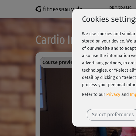
PROGRAMS
Cookies setting
We use cookies and similar 
Cardio Intervall-Train
stored on your device. We u
of our website and to adapt
also use the information we
Course preview - register and train all!
advertising partners, in ord
technologies, or "Reject al
detail by clicking on "Sele
process your personal infor
Refer to our
Privacy
and
Imp
Select preferences