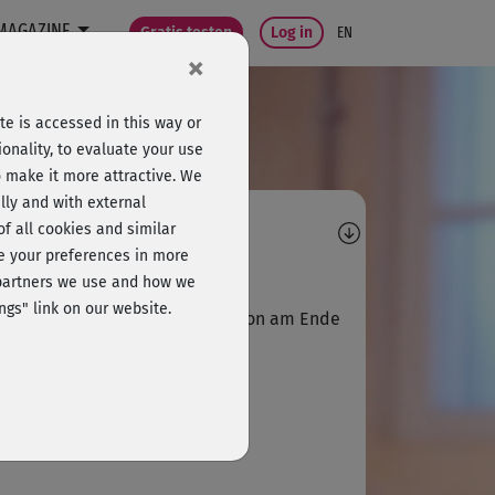
MAGAZINE
Gratis testen
Log in
EN
×
e is accessed in this way or
onality, to evaluate your use
o make it more attractive. We
lly and with external
omments
 of all cookies and similar
ge your preferences in more
S
Sandra268
e partners we use and how we
ngs" link on our website.
er Kurs. Bis auf die Stützposition am Ende
chgehalten. 🙂
S
Shwomz
L!!!!