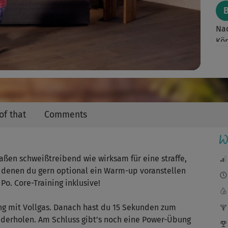
Video
Nac
Kör
J
Jet
of that
Comments
W
Sup
aßen schweißtreibend wie wirksam für eine straffe,
n, denen du gern optional ein Warm-up voranstellen
Po. Core-Training inklusive!
Sup
Bew
g mit Vollgas. Danach hast du 15 Sekunden zum
ederholen. Am Schluss gibt’s noch eine Power-Übung