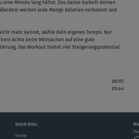
u eine Minute lang hältst. Das Ganze kurbelt deinen
Außerdem werden jede Menge Kalorien verbrannt und
ers
ans
 nicht mehr kannst, wähle dein eigenes Tempo. Nur
leiben! Achte beim Mitmachen auf eine gute
hrung. Das Workout bietet viel Steigerungspotenzial.
Das
ein
06:05
das
05:44
etc.
Der
Quick links
Wa
Ple
mac
Home