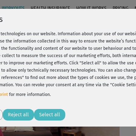
WORKOUTS
HEALTH INSURANCE
HOW IT WORKS
PRICING
s
technologies on our website. Information about your use of our websit
ing - im Stand
se the information collected in this way to ensure the website’s functi
 the functionality and content of our website to user behaviour and t
 collect to measure the success of our marketing efforts, both interna
C
20% Rabatt + Wunsch-Goodie
er to improve our marketing efforts.
Click "Select all" to allow the use
l" to allow only technically necessary technologies. You can also chan
ct references" to find out more about the types of cookies we use, th
mation. You can revoke your consent at any time via the "Cookie Setti
Sup
rint
for more information.
dur
Play
Reject all
Select all
TOL