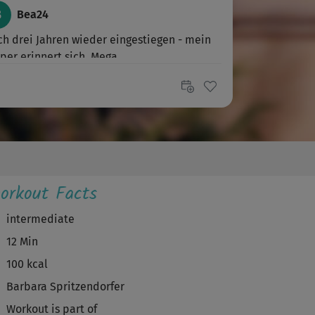
B
Bea24
h drei Jahren wieder eingestiegen - mein
per erinnert sich. Mega
Jutta557
zt bin ich wach! Das war mega
T
Tea465
orkout Facts
er Training, sympathische Trainerin
intermediate
B
behappy
12 Min
er schöner Kurs! Er enthält mir unbekannte
100 kcal
egungsvarianten die nochmal eine...
Barbara Spritzendorfer
Workout is part of