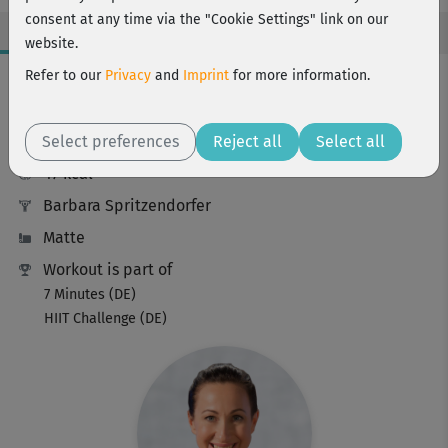
consent at any time via the "Cookie Settings" link on our
website.
Workout Facts
Refer to our
Privacy
and
Imprint
for more information.
intermediate
Select preferences
7 Min
Reject all
Select all
47 kcal
Barbara Spritzendorfer
Matte
Workout is part of
7 Minutes (DE)
HIIT Challenge (DE)