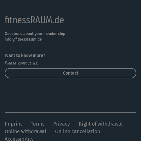
Übung zur Abrundung, die du eine Minute lang hältst
(hier die klassische Plank).
fitnessRAUM.de
Falls du nicht mehr kannst, wähle dein eigenes Tempo.
Nur eines solltest du nicht tun: einfach auf der Matte
Questions about your membership
info@fitnessraum.de
liegenbleiben! Achte beim Mitmachen auf eine gute
Körperspannung und eine präzise Übungsausführung. Das
Want to know more?
Workout bietet viel Steigerungspotenzial.
Please contact us:
Contact
Imprint
Terms
Privacy
Right of withdrawal
Online withdrawal
Online cancellation
Accessibility