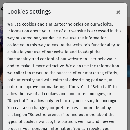
Login
×
Cookies settings
Course preview - join now!
We use cookies and similar technologies on our website.
Information about your use of our website is accessed in this
way or stored on your device. We use the information
collected in this way to ensure the website’s functionality, to
Play
evaluate your use of our website and to adapt the
functionality and content of our website to user behaviour
Video
and to make it more attractive. We also use the information
we collect to measure the success of our marketing efforts,
both internally and with external advertising partners, in
order to improve our marketing efforts.
Click "Select all" to
allow the use of all cookies and similar technologies, or
"Reject all" to allow only technically necessary technologies.
You can also change your preferences in more detail by
Cardio Intervall-Training - Arme &
clicking on "Select references" to find out more about the
Bauch
types of cookies we use, the partners we use and how we
process your personal information. You can revoke your