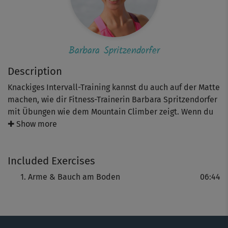
Barbara Spritzendorfer
Description
Knackiges Intervall-Training kannst du auch auf der Matte
machen, wie dir Fitness-Trainerin Barbara Spritzendorfer
mit Übungen wie dem Mountain Climber zeigt. Wenn du
magst, stelle gern ein Warm-up voran, um deine
✚ Show more
Muskulatur vorab aufzuwärmen und schön geschmeidig
zu machen. Der Schwerpunkt dieses Blocks liegt
Included Exercises
einerseits auf deiner Körpermitte (Core-Training
inklusive). Außerdem tust du viel für deine Arme.
Arme & Bauch am Boden
06:44
Jede der Übungen absolvierst du 45 Sekunden lang mit
Vollgas. Danach hast du 15 Sekunden zum Lockermachen.
Und wiederholen. Am Schluss gibt’s noch eine Power-