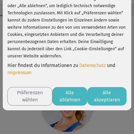
oder „Alle ablehnen“, um lediglich technisch notwendige
Technologien zuzulassen. Mit Klick auf „Präferenzen wählen“
kannst du zudem Einstellungen im Einzelnen ändern sowie
Workout-Facts
weitere Informationen zu den von uns verwendeten Arten von
leicht
Cookies, eingesetzten Anbietern und die Verarbeitung deiner
personenbezogenen Daten erhalten. Deine Einwilligung
10 Min
kannst du jederzeit über den Link „Cookie-Einstellungen“ auf
29 kcal
unserer Website widerrufen.
Lena Reisloh
Hier findest du Informationen zu
Datenschutz
und
Tisch, Stuhl, optional: Theraband®
Impressum
Präferenzen
Alle
Alle
wählen
ablehnen
akzeptieren