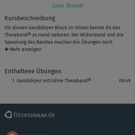
Lena Reisloh
Kursbeschreibung
Für diesen Ganzkörper-Block im Sitzen kannst du das
Theraband® zu Hand nehmen. Der Widerstand und die
Spannung des Bandes machen die Übungen noch
effektiver - ohne geht es aber, gerade als Einsteiger,
✚ Mehr anzeigen
auch! Achte wieder auf eine fließende Atmung und eine
gute Körperhaltung.
Enthaltene Übungen
Tipp: Du kannst das Workout in normaler Alltagskleidung
Ganzkörper mit/ohne Theraband®
09:49
oder im lockeren Bürooutfit durchführen.