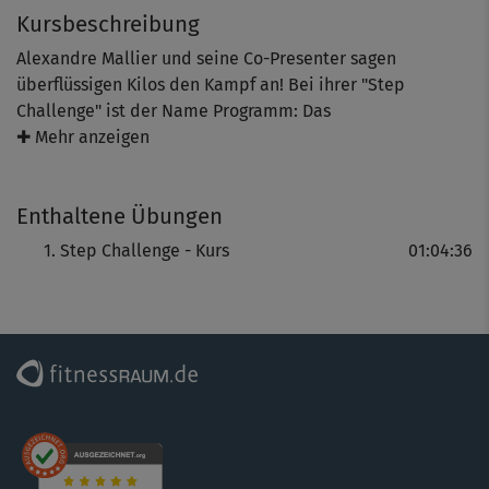
Kursbeschreibung
Alexandre Mallier und seine Co-Presenter sagen
überflüssigen Kilos den Kampf an! Bei ihrer "Step
Challenge" ist der Name Programm: Das
abwechslungsreiche Step-Workout punktet nicht nur mit
✚ Mehr anzeigen
tollen Moves und Choreos.
Enthaltene Übungen
Der Kurs ist auch effektives Figurtraining & Cardio-
Step Challenge - Kurs
01:04:36
Workout in einem – perfekt für alle, die einen Körper in
Topform wollen. Das Programm für ambitionierte
Einsteiger und Fortgeschrittene bringt die
Fettverbrennung auf Hochtouren und verbessert
Ausdauer, Koordination und Balance. Außerdem werden
vor allem Po und Beine toll geformt und gestrafft.