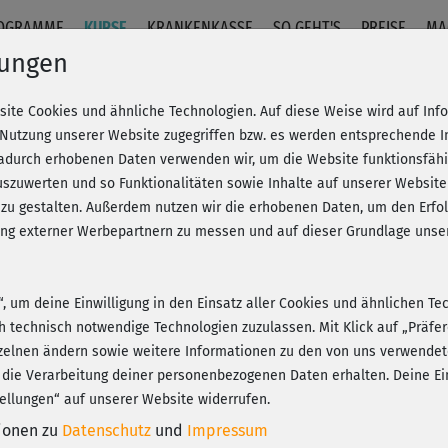
OGRAMME
KURSE
KRANKENKASSE
SO GEHT'S
PREISE
MA
lungen
site Cookies und ähnliche Technologien. Auf diese Weise wird auf In
kurs 1
 Nutzung unserer Website zugegriffen bzw. es werden entsprechende 
dadurch erhobenen Daten verwenden wir, um die Website funktionsfähig
szuwerten und so Funktionalitäten sowie Inhalte auf unserer Website
Fr
eren!
20% Rabatt + Wunsch-Goodie
 zu gestalten. Außerdem nutzen wir die erhobenen Daten, um den Er
Be
hung externer Werbepartnern zu messen und auf dieser Grundlage un
I
n“, um deine Einwilligung in den Einsatz aller Cookies und ähnlichen Te
Wo 
ch technisch notwendige Technologien zuzulassen. Mit Klick auf „Präf
Ger
Play
zelnen ändern sowie weitere Informationen zu den von uns verwendet
ert
 die Verarbeitung deiner personenbezogenen Daten erhalten. Deine Ein
ellungen“ auf unserer Website widerrufen.
tionen zu
Datenschutz
und
Impressum