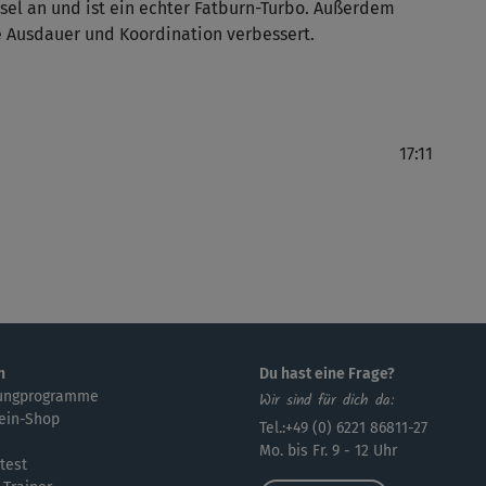
sel an und ist ein echter Fatburn-Turbo. Außerdem
 Ausdauer und Koordination verbessert.
Ich
mit
17:11
Da 
dur
meh
J
Übe
Kam
n
Du hast eine Frage?
hek
ungprogramme
Wir sind für dich da:
ein-Shop
Tel.:+49 (0) 6221 86811-27
Mo. bis Fr. 9 - 12 Uhr
test