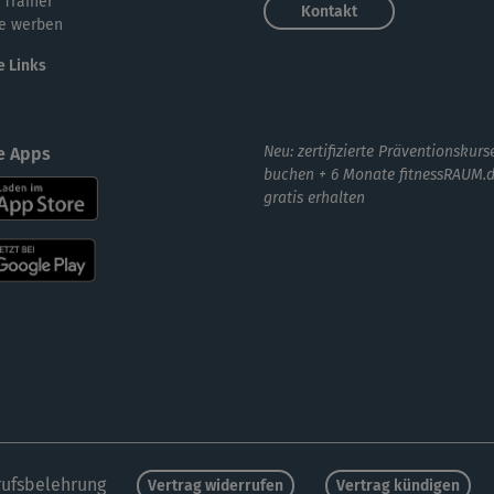
 Trainer
Seh
Kontakt
e werben
auc
e Links
war
Neu: zertifizierte Präventionskurs
e Apps
Übu
buchen + 6 Monate fitnessRAUM.
gratis erhalten
🙂
Hm,
anf
ufsbelehrung
Vertrag widerrufen
Vertrag kündigen