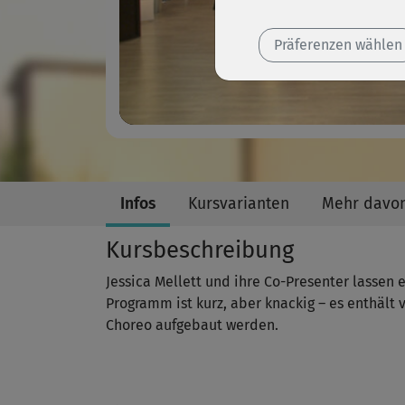
Präferenzen wählen
Infos
Kursvarianten
Mehr davo
Kursbeschreibung
Jessica Mellett und ihre Co-Presenter lassen 
Programm ist kurz, aber knackig – es enthält vi
Choreo aufgebaut werden.