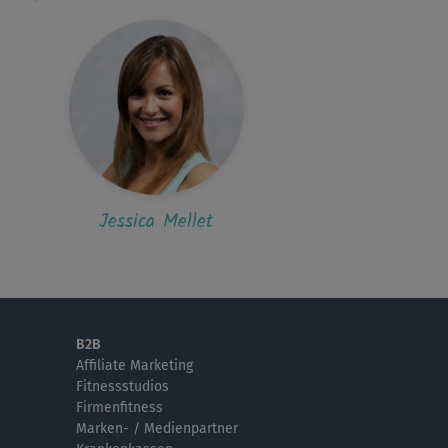
C
Connie
 habe schon lange kein Step mehr gemacht -
 diesem Kurs klappte der...
M
Merle
kann ich mich so richtig schön
charbeiten, durch Jessicas Step-Kurse und je
r...
Jessica Mellet
Judith
rhaupt nicht meins, die Schritte und
eraschnitte sind schnell und wirken
B2B
tisc...
Affiliate Marketing
Fitnessstudios
Firmenfitness
R
Riki
Marken- / Medienpartner