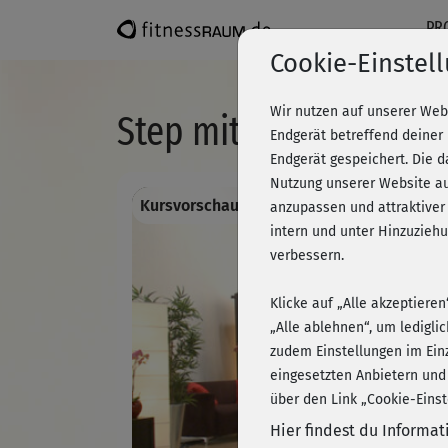
PR
Cookie-Einstel
Wir nutzen auf unserer Web
Step mit Jessica - Kurz
Endgerät betreffend deiner
Endgerät gespeichert. Die 
Nutzung unserer Website au
Kursvorschau - Anmelden und alles traini
anzupassen und attraktiver
intern und unter Hinzuzie
verbessern.
Klicke auf „Alle akzeptiere
„Alle ablehnen“, um ledigli
zudem Einstellungen im Ein
eingesetzten Anbietern und
über den Link „Cookie-Einst
Hier findest du Informa