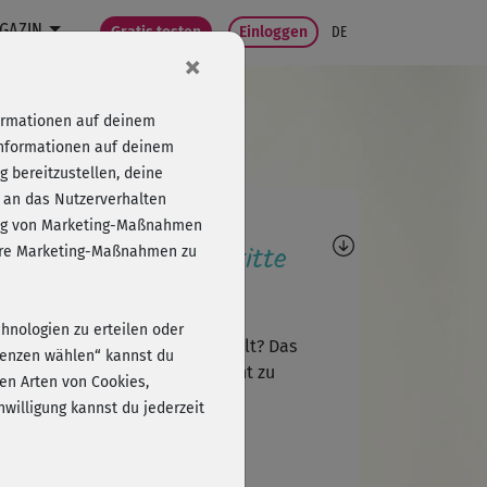
GAZIN
Gratis testen
Einloggen
DE
×
formationen auf deinem
Informationen auf deinem
 bereitzustellen, deine
 an das Nutzerverhalten
agen, Antworten,
folg von Marketing-Maßnahmen
wertungen, Fortschritte
sere Marketing-Maßnahmen zu
Ille
chnologien zu erteilen oder
habt Ihr das denn ausgebuddelt? Das
erenzen wählen“ kannst du
äusch-gedudel (Musik?) ist nicht zu
en Arten von Cookies,
ragen...
willigung kannst du jederzeit
S
Sabine417