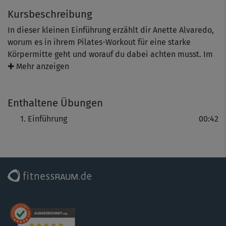
Kursbeschreibung
In dieser kleinen Einführung erzählt dir Anette Alvaredo,
worum es in ihrem Pilates-Workout für eine starke
Körpermitte geht und worauf du dabei achten musst. Im
Mittelpunkt steht ein geschmeidiger und beweglicher
✚ Mehr anzeigen
Rücken! Du lenkst deine Aufmerksamkeit aber auch auf
die tiefliegende Bauch-, Beckenboden- und
Enthaltene Übungen
Hüftmuskulatur. Freu dich auf eine Rundum-Wohlfühl-
Kursreihe für mehr innere Stärke!
Einführung
00:42