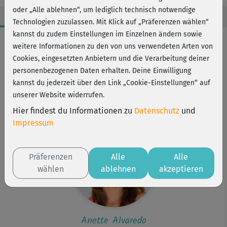
oder „Alle ablehnen“, um lediglich technisch notwendige
Technologien zuzulassen. Mit Klick auf „Präferenzen wählen“
kannst du zudem Einstellungen im Einzelnen ändern sowie
Workout-Facts
weitere Informationen zu den von uns verwendeten Arten von
mittelschwer
Cookies, eingesetzten Anbietern und die Verarbeitung deiner
personenbezogenen Daten erhalten. Deine Einwilligung
1 Min
kannst du jederzeit über den Link „Cookie-Einstellungen“ auf
Anette Alvaredo
unserer Website widerrufen.
Mattte
Hier findest du Informationen zu
Datenschutz
und
Impressum
Präferenzen
Alle
Alle
wählen
ablehnen
akzeptieren
Anette Alvaredo