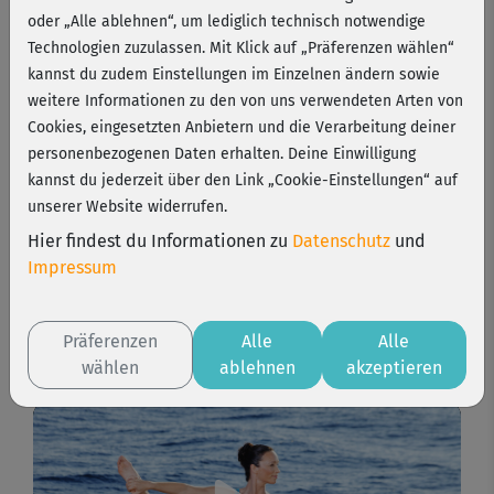
oder „Alle ablehnen“, um lediglich technisch notwendige
Technologien zuzulassen. Mit Klick auf „Präferenzen wählen“
Der ideale Start in die beliebte Trainingsmethode: Du
kannst du zudem Einstellungen im Einzelnen ändern sowie
brauchst keine Vorkenntnisse, um mitzumachen, und
weitere Informationen zu den von uns verwendeten Arten von
lernst viele positive Effekte von Pilates kennen. Es formt
Cookies, eingesetzten Anbietern und die Verarbeitung deiner
den Körper, stärkt Bauch & Rücken und bringt Body &
personenbezogenen Daten erhalten. Deine Einwilligung
Mind in Balance. So sanft und effektiv!
kannst du jederzeit über den Link „Cookie-Einstellungen“ auf
unserer Website widerrufen.
4 Wochen
1-2 Std./Woche
Level 1
Hier findest du Informationen zu
Datenschutz
und
Impressum
Programm starten
Präferenzen
Alle
Alle
wählen
ablehnen
akzeptieren