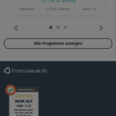
Tai Chi & QiGong
6 Wochen
1,5 Std./Woche
Level 1-2
Vorheriges Element
Nächste
Alle Programme anzeigen