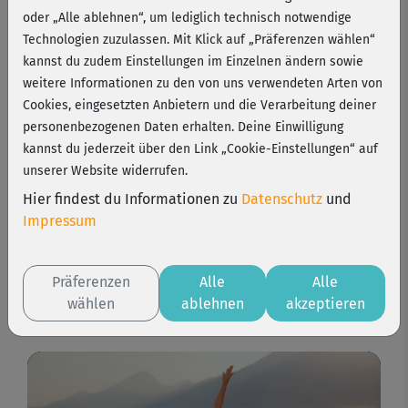
oder „Alle ablehnen“, um lediglich technisch notwendige
Technologien zuzulassen. Mit Klick auf „Präferenzen wählen“
Sag Verspannungen „Leb wohl!“ mit unserem sportlichen
kannst du zudem Einstellungen im Einzelnen ändern sowie
Stretching-Programm für alle. Egal, ob du dich nach
weitere Informationen zu den von uns verwendeten Arten von
einem fordernden Training entspannen oder den
Cookies, eingesetzten Anbietern und die Verarbeitung deiner
Arbeitstag wohltuend ausklingen lassen möchtest: Diese
personenbezogenen Daten erhalten. Deine Einwilligung
Challenge sorgt für mehr Beweglichkeit, Flexibilität und
kannst du jederzeit über den Link „Cookie-Einstellungen“ auf
Geschmeidigkeit im ganzen Körper. „Stretch dich fit“: Jetzt!
unserer Website widerrufen.
Hier findest du Informationen zu
Datenschutz
und
5 Wochen
1 Std./Woche
Level 1-2
Impressum
Präferenzen
Alle
Alle
Programm starten
wählen
ablehnen
akzeptieren