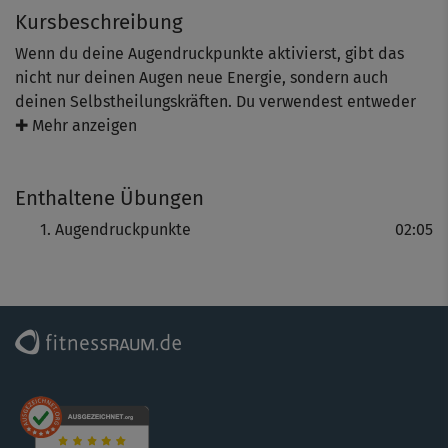
Kursbeschreibung
Wenn du deine Augendruckpunkte aktivierst, gibt das
nicht nur deinen Augen neue Energie, sondern auch
deinen Selbstheilungskräften. Du verwendest entweder
zwei Stifte oder deine Finger. Dirk Pinnig und Julia
✚ Mehr anzeigen
Schuppel zeigen dir, wie's geht. Am Ende streichst du
dein Gesicht aus. Spüre nach, wie erfrischt du dich jetzt
Enthaltene Übungen
fühlst!
Augendruckpunkte
02:05