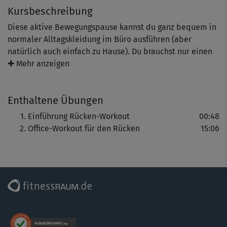
Kursbeschreibung
Diese aktive Bewegungspause kannst du ganz bequem in
normaler Alltagskleidung im Büro ausführen (aber
natürlich auch einfach zu Hause). Du brauchst nur einen
Stuhl dafür und eine Viertelstunde Zeit.
✚ Mehr anzeigen
Los geht’s mit einer kleinen Beckenmobilisation, die
Enthaltene Übungen
deinen unteren Rücken lockert (Schultern beim
Mitmachen lockerlassen). Die folgenden Rotations- und
Einführung Rücken-Workout
00:48
Rollbewegungen, bei denen du die Arme dazunimmst,
Office-Workout für den Rücken
15:06
entspannen deine beanspruchte Nacken- und
Schulterpartie und erreichen auch den oberen Rücken.
Durch die Verbindung beider Bewegungsmuster
mobilisierst du schließlich den kompletten Rücken und
löst dadurch Blockaden und Verspannungen.
Ebenfalls enthalten sind einfache, aber sehr effektive
Dehnungsübungen, die für mehr Länge, Weite und