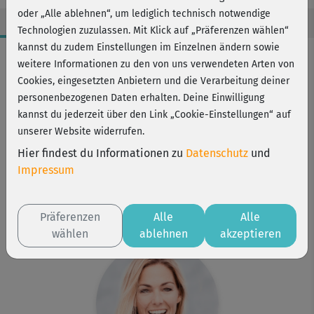
oder „Alle ablehnen“, um lediglich technisch notwendige
Technologien zuzulassen. Mit Klick auf „Präferenzen wählen“
kannst du zudem Einstellungen im Einzelnen ändern sowie
Workout-Facts
weitere Informationen zu den von uns verwendeten Arten von
mittelschwer
Cookies, eingesetzten Anbietern und die Verarbeitung deiner
personenbezogenen Daten erhalten. Deine Einwilligung
26 Min
kannst du jederzeit über den Link „Cookie-Einstellungen“ auf
210 kcal
unserer Website widerrufen.
Stefanie Rohr
Hier findest du Informationen zu
Datenschutz
und
2 Kurzhanteln oder kleine Wasserflaschen
Impressum
Kurs ist Bestandteil von
Athletic Rücken
Präferenzen
Alle
Alle
Straffe Arme
wählen
ablehnen
akzeptieren