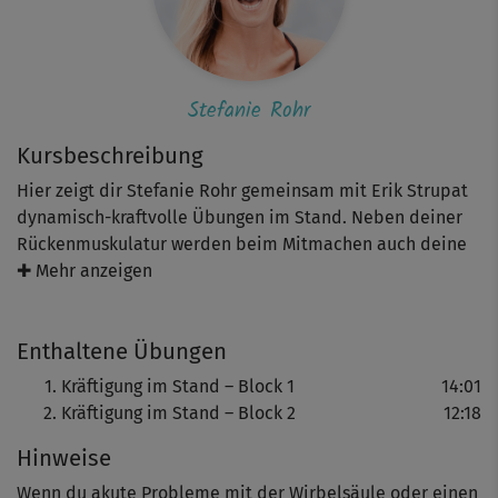
Stefanie Rohr
Kursbeschreibung
Hier zeigt dir Stefanie Rohr gemeinsam mit Erik Strupat
dynamisch-kraftvolle Übungen im Stand. Neben deiner
Rückenmuskulatur werden beim Mitmachen auch deine
Arme und die Schulterpartie gestärkt. Optional kannst du
✚ Mehr anzeigen
vorab noch ein Warm-up zum Aufwärmen machen.
Enthaltene Übungen
Achte beim Mitmachen bitte auf eine gute
Körperspannung und eine präzise Ausführung der
Kräftigung im Stand – Block 1
14:01
Bewegungen. Während Steffi meist die „Basic-Variante“
Kräftigung im Stand – Block 2
12:18
vorstellt, siehst du bei Erik die fortgeschrittene Version.
Hinweise
So kannst du das Workout leicht an dein eigenes
Trainingsniveau anpassen. Solltest du noch Anfänger
Wenn du akute Probleme mit der Wirbelsäule oder einen