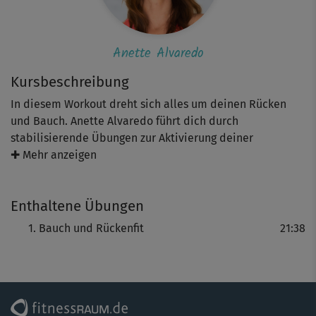
Anette Alvaredo
Kursbeschreibung
In diesem Workout dreht sich alles um deinen Rücken
und Bauch. Anette Alvaredo führt dich durch
stabilisierende Übungen zur Aktivierung deiner
Muskulatur sowie zur Dehnung deines unteren Rückens.
✚ Mehr anzeigen
So findest du Länge in deiner Wirbelsäule, Kraft in deinen
Bauchmuskeln und vielleicht sogar Erholung in der
Enthaltene Übungen
Anstrengung.
Bauch und Rückenfit
21:38