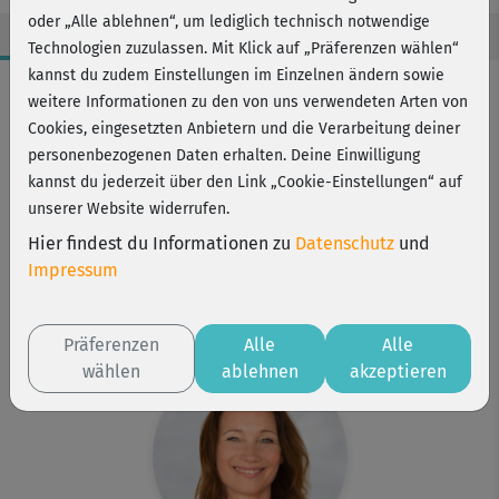
oder „Alle ablehnen“, um lediglich technisch notwendige
Technologien zuzulassen. Mit Klick auf „Präferenzen wählen“
kannst du zudem Einstellungen im Einzelnen ändern sowie
Workout-Facts
weitere Informationen zu den von uns verwendeten Arten von
mittelschwer
Cookies, eingesetzten Anbietern und die Verarbeitung deiner
personenbezogenen Daten erhalten. Deine Einwilligung
22 Min
kannst du jederzeit über den Link „Cookie-Einstellungen“ auf
86 kcal
unserer Website widerrufen.
Anette Alvaredo
Hier findest du Informationen zu
Datenschutz
und
Matte, Stab /Nudelholz
Impressum
Kurs ist Bestandteil von
Gesund in Bewegung 2
Präferenzen
Alle
Alle
wählen
ablehnen
akzeptieren