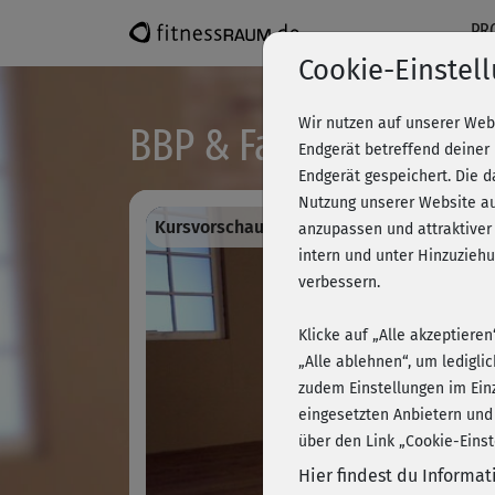
PR
Cookie-Einstel
Wir nutzen auf unserer Web
BBP & Fatburn easy - 
Endgerät betreffend deiner
Endgerät gespeichert. Die 
Nutzung unserer Website au
Kursvorschau - Anmelden und alles traini
anzupassen und attraktiver
intern und unter Hinzuzie
verbessern.
Klicke auf „Alle akzeptiere
„Alle ablehnen“, um ledigli
zudem Einstellungen im Ein
eingesetzten Anbietern und
über den Link „Cookie-Einst
Hier findest du Informa