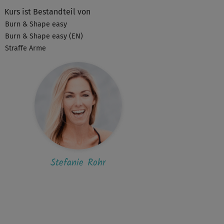
hön anstrengend
Kurs ist Bestandteil von
Burn & Shape easy
Burn & Shape easy (EN)
E
Elisabete619
Straffe Arme
hön anstrengend
A
Antje920
er Kurs aber die Musik ist leider im 2. Teil
l zu laut.
Gabriele896
Stefanie Rohr
ci, bin wach 😉 - gleich morgens nach dem
stehen schöner Kurs 🙂
C
Christiane10