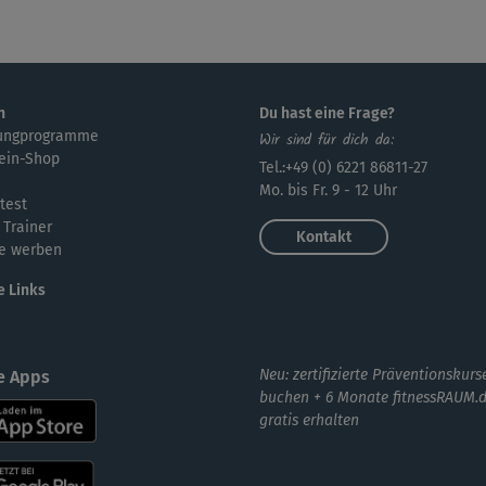
gut
sup
n
Du hast eine Frage?
ungprogramme
Wir sind für dich da:
ein-Shop
Tel.:+49 (0) 6221 86811-27
J
Mo. bis Fr. 9 - 12 Uhr
test
Die
 Trainer
Kontakt
mit
e werben
e Links
Neu: zertifizierte Präventionskurs
e Apps
buchen + 6 Monate fitnessRAUM.
gratis erhalten