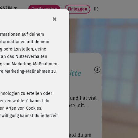
GAZIN
Gratis testen
Einloggen
DE
×
formationen auf deinem
Informationen auf deinem
 bereitzustellen, deine
 an das Nutzerverhalten
agen, Antworten,
folg von Marketing-Maßnahmen
wertungen, Fortschritte
sere Marketing-Maßnahmen zu
S
Silke371
chnologien zu erteilen oder
 Kurs war Super, tolles Training und hat viel
erenzen wählen“ kannst du
ß gemacht, aber Cooldown Phase mit...
en Arten von Cookies,
willigung kannst du jederzeit
S
Sanne_@fitnessraum
e Werte werden angegeben, sobald du am