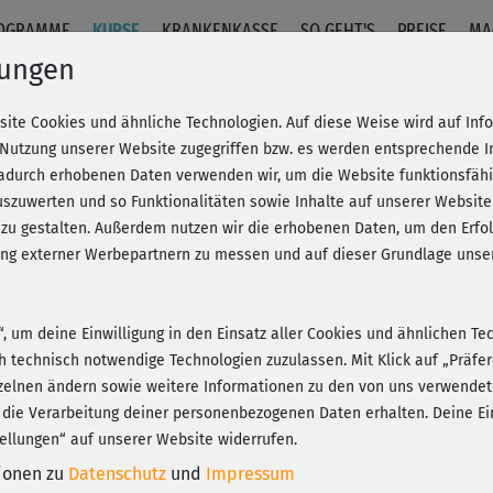
OGRAMME
KURSE
KRANKENKASSE
SO GEHT'S
PREISE
MA
lungen
site Cookies und ähnliche Technologien. Auf diese Weise wird auf In
straffe Arme
 Nutzung unserer Website zugegriffen bzw. es werden entsprechende 
dadurch erhobenen Daten verwenden wir, um die Website funktionsfähig
szuwerten und so Funktionalitäten sowie Inhalte auf unserer Website
Fr
eren!
20% Rabatt + Wunsch-Goodie
 zu gestalten. Außerdem nutzen wir die erhobenen Daten, um den Er
Be
hung externer Werbepartnern zu messen und auf dieser Grundlage un
n“, um deine Einwilligung in den Einsatz aller Cookies und ähnlichen Te
Der
ch technisch notwendige Technologien zuzulassen. Mit Klick auf „Präf
Spa
Play
zelnen ändern sowie weitere Informationen zu den von uns verwendet
 die Verarbeitung deiner personenbezogenen Daten erhalten. Deine Ein
ellungen“ auf unserer Website widerrufen.
tionen zu
Datenschutz
und
Impressum
Di