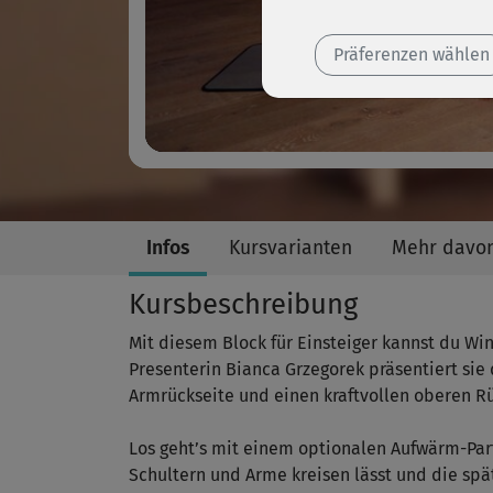
Präferenzen wählen
Infos
Kursvarianten
Mehr davo
Kursbeschreibung
Mit diesem Block für Einsteiger kannst du 
Presenterin Bianca Grzegorek präsentiert sie 
Armrückseite und einen kraftvollen oberen R
Los geht’s mit einem optionalen Aufwärm-Part
Schultern und Arme kreisen lässt und die sp