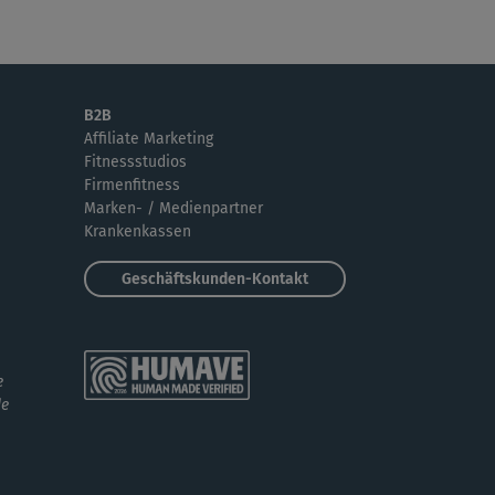
er Kurs, aber sehr nervige Musik!
G
Gabriele262
er kurs
B2B
Affiliate Marketing
Fitnessstudios
Jo968
Firmenfitness
Marken- / Medienpartner
 Übungen mit gebeugte Knie sind für Leute
Krankenkassen
 Rückenprobleme nicht geeignet.
Geschäftskunden-Kontakt
e
de