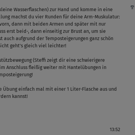
sc
kleine Wasserflaschen) zur Hand und komme in eine
llung machst du vier Runden für deine Arm-Muskulatur:
 vorn, dann mit beiden Armen und später mit nur
s erst beid-, dann einseitig zur Brust an, um sie
Sc
ist auch aufgrund der Temposteigerungen ganz schön
ht geht’s gleich viel leichter!
tützbewegung (Steffi zeigt dir eine schwierigere
Gut
t im Anschluss fleißig weiter mit Hantelübungen in
vie
emposteigerung!
e Übung einfach mal mit einer 1 Liter-Flasche aus und
rdern kannst!
Mer
Auf
13:52