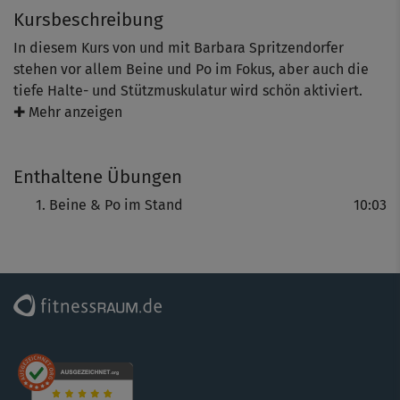
Kursbeschreibung
In diesem Kurs von und mit Barbara Spritzendorfer
stehen vor allem Beine und Po im Fokus, aber auch die
tiefe Halte- und Stützmuskulatur wird schön aktiviert.
Die sympathische Österreicherin zeigt dir einfache, aber
✚ Mehr anzeigen
wirkungsvolle Übungen, die deine Problemzonen in echte
Hingucker verwandeln - regelmäßiges Training natürlich
Enthaltene Übungen
vorausgesetzt.
Beine & Po im Stand
10:03
Los geht’s auf Wunsch mit einem dynamischen Warm-up,
das deinen Kreislauf ankurbelt und die Muskulatur
aufwärmt.
Der Block enthält nur Übungen im Stand, du brauchst
also keine Matte. Komme zunächst in einen Ausfallschritt,
aktiviere deine Körperspannung und gehe dann immer
von unten nach oben. Top für deinen Po und die
Oberschenkel! Für die anschließende Balance-Übung im