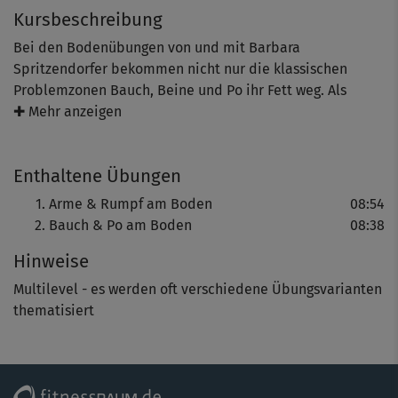
Kursbeschreibung
Bei den Bodenübungen von und mit Barbara
Spritzendorfer bekommen nicht nur die klassischen
Problemzonen Bauch, Beine und Po ihr Fett weg. Als
besonderes Plus integriert die sympathische
✚ Mehr anzeigen
Österreicherin auch einen Trainingspart für die Arme und
Schultern.
Enthaltene Übungen
Los geht’s auf Wunsch mit einem dynamischen Warm-up,
Arme & Rumpf am Boden
08:54
das deinen Kreislauf ankurbelt und die Muskulatur
Bauch & Po am Boden
08:38
aufwärmt. Danach kommst du in den Vierfüßlerstand. Du
Hinweise
hebst und senkst zunächst dein ausgestrecktes rechtes
Bein (toll für den Po, aber auch für den Rumpf und
Multilevel - es werden oft verschiedene Übungsvarianten
unteren Rücken). Als Gegenbewegung machst du die
thematisiert
entspannende Kind-Haltung, die du vielleicht aus dem
Yoga kennst. Dann ist das linke Bein dran. Ebenfalls mit
dabei sind langsam ausgeführte Liegestütze, die du auf
den Knien ausführst, sowie Planks.