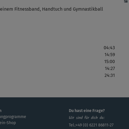
t einem Fitnessband, Handtuch und Gymnastikball
Tol
Erk
04:43
Kla
14:59
15:00
14:27
24:31
im
Übe
Vie
n
Du hast eine Frage?
ungprogramme
Wir sind für dich da:
ein-Shop
Tel.:+49 (0) 6221 86811-27