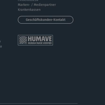
Marken- / Medienpartner
per
Krankenkassen
Geschäftskunden-Kontakt
A
aro
fach toll
e
de