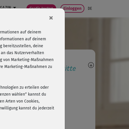
GAZIN
Gratis testen
Einloggen
DE
×
formationen auf deinem
Informationen auf deinem
 bereitzustellen, deine
 an das Nutzerverhalten
agen, Antworten,
folg von Marketing-Maßnahmen
wertungen, Fortschritte
sere Marketing-Maßnahmen zu
G
Gabi2
chnologien zu erteilen oder
er wieder klasse !
erenzen wählen“ kannst du
en Arten von Cookies,
willigung kannst du jederzeit
U
Ursula237
er Kurs, bitte mehr davon