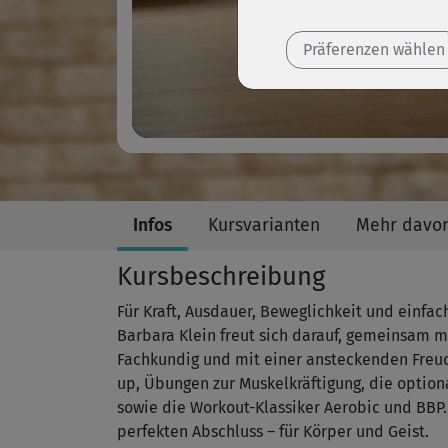
Präferenzen wählen
Infos
Kursvarianten
Mehr davo
Kursbeschreibung
Für Kraft, Ausdauer, Beweglichkeit und einfa
Barbara Klein freut sich darauf, gemeinsam mi
Fachkundig und mit einer ansteckenden Freud
up, Übungen zur Muskelkräftigung, die optio
sowie die Workout-Klassiker Aerobic und BBP.
perfekten Abschluss – für Körper und Geist.