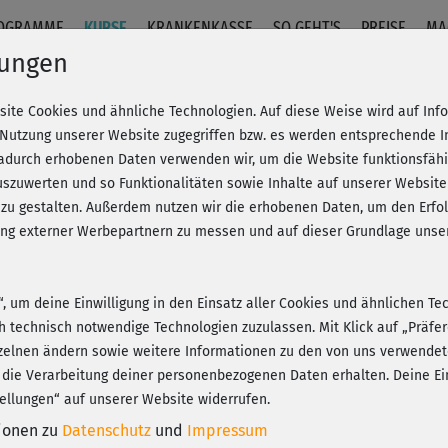
OGRAMME
KURSE
KRANKENKASSE
SO GEHT'S
PREISE
MA
lungen
site Cookies und ähnliche Technologien. Auf diese Weise wird auf In
t Barbara Klein
 Nutzung unserer Website zugegriffen bzw. es werden entsprechende 
dadurch erhobenen Daten verwenden wir, um die Website funktionsfähig
szuwerten und so Funktionalitäten sowie Inhalte auf unserer Website
Fr
eren!
20% Rabatt + Wunsch-Goodie
 zu gestalten. Außerdem nutzen wir die erhobenen Daten, um den Er
Be
hung externer Werbepartnern zu messen und auf dieser Grundlage un
n“, um deine Einwilligung in den Einsatz aller Cookies und ähnlichen Te
Imm
ch technisch notwendige Technologien zuzulassen. Mit Klick auf „Präf
Play
zelnen ändern sowie weitere Informationen zu den von uns verwendet
 die Verarbeitung deiner personenbezogenen Daten erhalten. Deine Ein
ellungen“ auf unserer Website widerrufen.
Sup
tionen zu
Datenschutz
und
Impressum