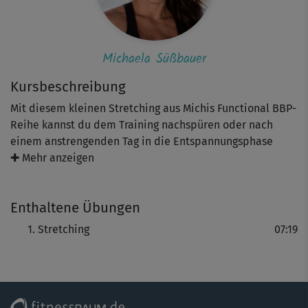
Michaela Süßbauer
Kursbeschreibung
Mit diesem kleinen Stretching aus Michis Functional BBP-
Reihe kannst du dem Training nachspüren oder nach
einem anstrengenden Tag in die Entspannungsphase
finden. Michi zeigt dir im ersten Part eine Übungsreihe im
✚ Mehr anzeigen
Stand mit Elementen wie Schulterkreisen, Flanken-
Stretch und Kopfkreisen. Richte deine Wirbelsäule dabei
Enthaltene Übungen
immer wieder der Länge nach auf. Auf der Matte dehnst
du dich im zweiten Teil weiter mit Katzenbuckel,
Stretching
07:19
Stretching im Ausfallschritt, aktivem Schaukeln in
Rückenlage und Co. So entspannst du neben deinem
gesamten Körper ganz gezielt auch die Muskulatur deiner
Körpermitte.