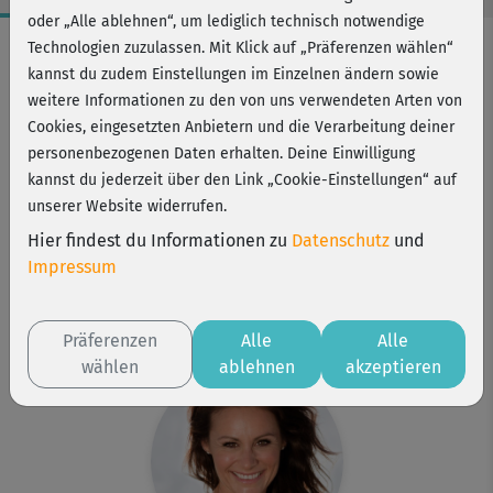
oder „Alle ablehnen“, um lediglich technisch notwendige
Workout-Facts
Technologien zuzulassen. Mit Klick auf „Präferenzen wählen“
kannst du zudem Einstellungen im Einzelnen ändern sowie
leicht
weitere Informationen zu den von uns verwendeten Arten von
7 Min
Cookies, eingesetzten Anbietern und die Verarbeitung deiner
21 kcal
personenbezogenen Daten erhalten. Deine Einwilligung
kannst du jederzeit über den Link „Cookie-Einstellungen“ auf
Michaela Süßbauer
unserer Website widerrufen.
Matte
Hier findest du Informationen zu
Datenschutz
und
Kurs ist Bestandteil von
Impressum
Bauch-weg Pro
HIIT Challenge
HIIT Challenge Pro
Präferenzen
Alle
Alle
wählen
ablehnen
akzeptieren