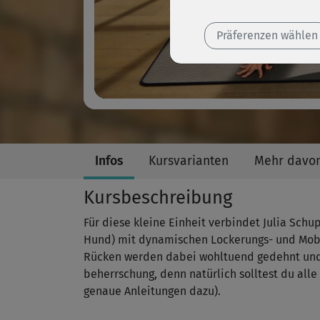
Präferenzen wählen
Infos
Kursvarianten
Mehr davo
Kursbeschreibung
Für diese kleine Einheit verbindet Julia Sc
Hund) mit dynamischen Lockerungs- und Mobi
Rücken werden dabei wohltuend gedehnt und 
beherrschung, denn natürlich solltest du alle 
genaue Anleitungen dazu).