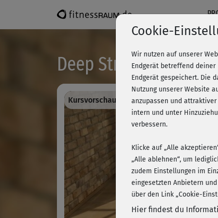
PR
Cookie-Einstel
Wir nutzen auf unserer Web
Deep Stretch - Flow 3
Endgerät betreffend deiner
Endgerät gespeichert. Die 
Nutzung unserer Website au
Kursvorschau - Anmelden und alles traini
anzupassen und attraktiver
intern und unter Hinzuzie
verbessern.
Klicke auf „Alle akzeptiere
„Alle ablehnen“, um ledigli
zudem Einstellungen im Ein
eingesetzten Anbietern und
über den Link „Cookie-Einst
Hier findest du Informa