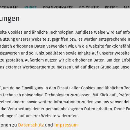
OGRAMME
KURSE
KRANKENKASSE
SO GEHT'S
PREISE
MA
lungen
site Cookies und ähnliche Technologien. Auf diese Weise wird auf In
 Nutzung unserer Website zugegriffen bzw. es werden entsprechende 
dadurch erhobenen Daten verwenden wir, um die Website funktionsfähig
szuwerten und so Funktionalitäten sowie Inhalte auf unserer Website
Fr
eren!
20% Rabatt + Wunsch-Goodie
 zu gestalten. Außerdem nutzen wir die erhobenen Daten, um den Er
Be
hung externer Werbepartnern zu messen und auf dieser Grundlage un
n“, um deine Einwilligung in den Einsatz aller Cookies und ähnlichen Te
Gin
ch technisch notwendige Technologien zuzulassen. Mit Klick auf „Präf
gut
Play
zelnen ändern sowie weitere Informationen zu den von uns verwendet
 die Verarbeitung deiner personenbezogenen Daten erhalten. Deine Ein
ellungen“ auf unserer Website widerrufen.
tionen zu
Datenschutz
und
Impressum
😍R