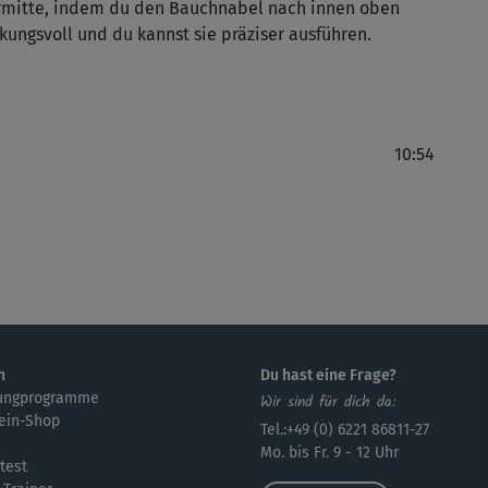
rmitte, indem du den Bauchnabel nach innen oben
ungsvoll und du kannst sie präziser ausführen.
Für
bin
10:54
kei
so 
🙁 
n
Du hast eine Frage?
ungprogramme
Wir sind für dich da:
Kur
ein-Shop
Tel.:+49 (0) 6221 86811-27
Mo. bis Fr. 9 - 12 Uhr
test