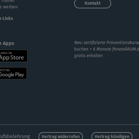
 Trainer
Kontakt
e werben
🙂d
e Links
Ohn
Neu: zertifizierte Präventionskurs
e Apps
buchen + 6 Monate fitnessRAUM.
gratis erhalten
das
ope
ufsbelehrung
Vertrag widerrufen
Vertrag kündigen