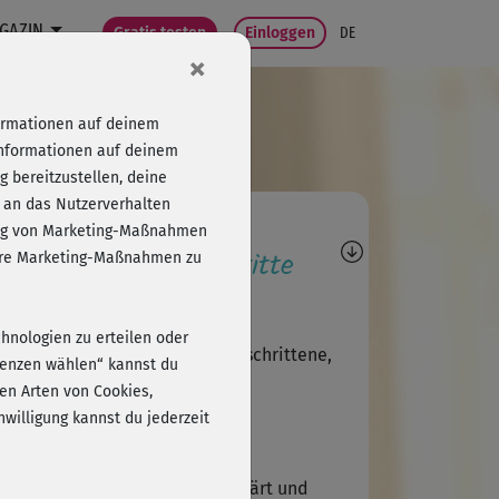
GAZIN
Gratis testen
Einloggen
DE
×
formationen auf deinem
Informationen auf deinem
 bereitzustellen, deine
 an das Nutzerverhalten
agen, Antworten,
folg von Marketing-Maßnahmen
wertungen, Fortschritte
sere Marketing-Maßnahmen zu
C
clara_mag_norman
chnologien zu erteilen oder
g recht flott, ist eher für Fortgeschrittene,
erenzen wählen“ kannst du
e Übungen und super erklärt
en Arten von Cookies,
willigung kannst du jederzeit
G
Gärtnerin
iiiiichtig guter Kurs! Super erklärt und