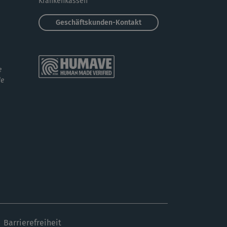
Krankenkassen
anke hat gut getan
Geschäftskunden-Kontakt
6
637
e Aufwärmen? Auf keinen Fall!
e
de
A
Anja46
 war leider nix für mich, mit einem
rierten rücken nicht machbar 😕
Barrierefreiheit