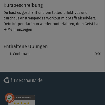
Kursbeschreibung
Du hast es geschafft und ein tolles, effektives und
durchaus anstrengendes Workout mit Steffi absolviert.
Dein Körper darf nun wieder runterfahren, dein Geist hat
sich eine kleine Pause verdient und deine Muskeln freuen
✚ Mehr anzeigen
sich über eine wohltuende Auflockerung.
Enthaltene Übungen
Cooldown
10:01