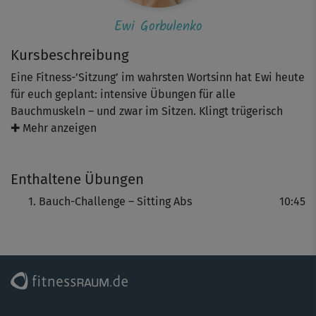
Ewi Gorbulenko
Kursbeschreibung
Eine Fitness-’Sitzung’ im wahrsten Wortsinn hat Ewi heute
für euch geplant: intensive Übungen für alle
Bauchmuskeln – und zwar im Sitzen. Klingt trügerisch
gemütlich, hat’s aber – wie sollte es bei Ewi anders sein –
✚ Mehr anzeigen
ganz schön in sich!
Enthaltene Übungen
Bauch-Challenge – Sitting Abs
10:45