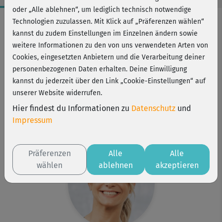
oder „Alle ablehnen“, um lediglich technisch notwendige
Workout-Facts
Technologien zuzulassen. Mit Klick auf „Präferenzen wählen“
kannst du zudem Einstellungen im Einzelnen ändern sowie
mittelschwer
weitere Informationen zu den von uns verwendeten Arten von
11 Min
Cookies, eingesetzten Anbietern und die Verarbeitung deiner
32 kcal
personenbezogenen Daten erhalten. Deine Einwilligung
kannst du jederzeit über den Link „Cookie-Einstellungen“ auf
Ewi Gorbulenko
unserer Website widerrufen.
Stuhl
Hier findest du Informationen zu
Datenschutz
und
Kurs ist Bestandteil von
Impressum
Bauch-Challenge
Präferenzen
Alle
Alle
wählen
ablehnen
akzeptieren