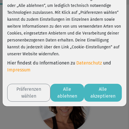
oder „Alle ablehnen“, um lediglich technisch notwendige
Workout-Facts
Technologien zuzulassen. Mit Klick auf „Präferenzen wählen“
kannst du zudem Einstellungen im Einzelnen ändern sowie
mittelschwer
weitere Informationen zu den von uns verwendeten Arten von
48 Min
Cookies, eingesetzten Anbietern und die Verarbeitung deiner
193 kcal
personenbezogenen Daten erhalten. Deine Einwilligung
kannst du jederzeit über den Link „Cookie-Einstellungen“ auf
Michaela Süßbauer
unserer Website widerrufen.
Matte, ggf. Yogablöcke
Hier findest du Informationen zu
Datenschutz
und
Kurs ist Bestandteil von
Impressum
Beachbody Pro
Präferenzen
Alle
Alle
wählen
ablehnen
akzeptieren