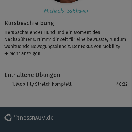
Michaela Süßbauer
Kursbeschreibung
Herabschauender Hund und ein Moment des
Nachspührens: Nimm’ dir Zeit für eine bewusste, rundum
wohltuende Bewegungseinheit. Der Fokus von Mobility
Stretch mit Michaela Süßbauer liegt im gezielten Dehnen
✚ Mehr anzeigen
deiner großen Muskelgruppen und dem Mobilisieren
deiner Gelenke und ist damit ideal für deinen
Enthaltene Übungen
trainingsfreien Tag.
Mobility Stretch komplett
48:22