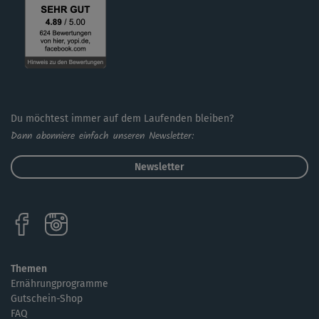
Tipp: Wenn du das Tabata-Training noch nicht kennst,
solltest du dir vorher einmal die Erklärungen der High
Intensity Intervall-Übungen im Komplettkurs anschauen.
Fordere, aber überfordere dich bei der Ausführung nicht
und achte auf eine exakte Übungsausführung.
Du möchtest immer auf dem Laufenden bleiben?
Dann abonniere einfach unseren Newsletter:
Newsletter
Themen
Ernährungprogramme
Gutschein-Shop
FAQ