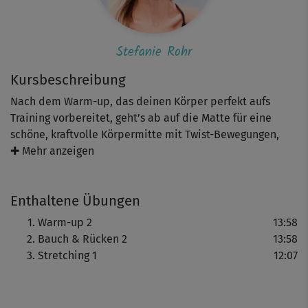
Stefanie Rohr
Kursbeschreibung
Nach dem Warm-up, das deinen Körper perfekt aufs
Training vorbereitet, geht’s ab auf die Matte für eine
schöne, kraftvolle Körpermitte mit Twist-Bewegungen,
Crunches und Co. für Bauch und Rücken. Achte dabei auf
✚ Mehr anzeigen
eine gute Körperhaltung und -spannung! Ein wohltuendes
Stretching rundet das Workout ab.
Enthaltene Übungen
Hinweis: Die verschiedenen Kursvarianten sind so
Warm-up 2
13:58
aufgebaut, dass du sie auch als mehrwöchiges Programm
Bauch & Rücken 2
13:58
trainieren kannst. So kannst du dir auch selbst dein
Stretching 1
12:07
persönliches „Schlank & Fit“-Programm
zusammenstellen! Einfach die Kurse der Reihe nach in
deinen Trainingskalender eintragen und die Pausentage