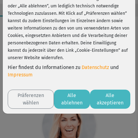
oder „Alle ablehnen“, um lediglich technisch notwendige
Technologien zuzulassen. Mit Klick auf „Präferenzen wählen“
kannst du zudem Einstellungen im Einzelnen ändern sowie
Workout-Facts
weitere Informationen zu den von uns verwendeten Arten von
leicht
Cookies, eingesetzten Anbietern und die Verarbeitung deiner
personenbezogenen Daten erhalten. Deine Einwilligung
40 Min
kannst du jederzeit über den Link „Cookie-Einstellungen“ auf
217 kcal
unserer Website widerrufen.
Stefanie Rohr
Hier findest du Informationen zu
Datenschutz
und
Matte
Impressum
Kurs ist Bestandteil von
Schlank & fit
Präferenzen
Alle
Alle
wählen
ablehnen
akzeptieren