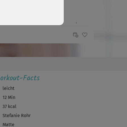
S
Sidi
z wunderbares Stretching, insbesondere
h nach einer Joggingrunde😍
orkout-Facts
leicht
12 Min
37 kcal
Stefanie Rohr
Matte