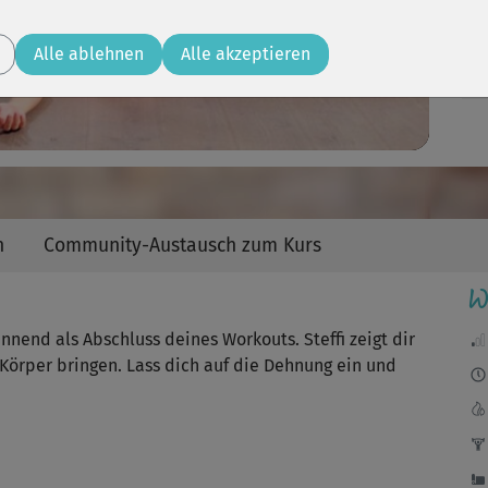
Video
Alle ablehnen
Alle akzeptieren
Gan
auc
n
Community-Austausch zum Kurs
W
nnend als Abschluss deines Workouts. Steffi zeigt dir
Körper bringen. Lass dich auf die Dehnung ein und