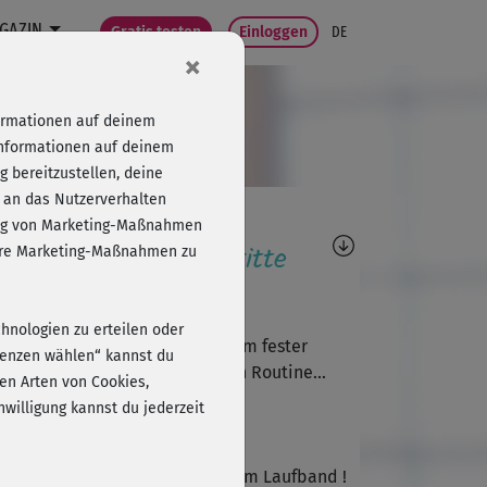
GAZIN
Gratis testen
Einloggen
DE
×
formationen auf deinem
Informationen auf deinem
 bereitzustellen, deine
 an das Nutzerverhalten
agen, Antworten,
folg von Marketing-Maßnahmen
wertungen, Fortschritte
sere Marketing-Maßnahmen zu
Susanne534
chnologien zu erteilen oder
 Stretching 1 solo ist seit langem fester
erenzen wählen“ kannst du
tandteil meiner wöchentlichen Routine...
en Arten von Cookies,
willigung kannst du jederzeit
G
Gabi2
r gut nach dem Training auf dem Laufband !