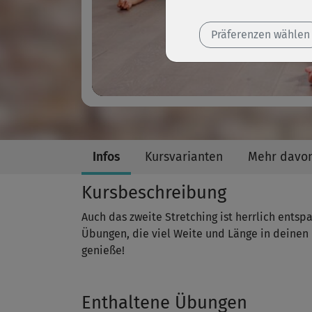
Präferenzen wählen
Infos
Kursvarianten
Mehr davo
Kursbeschreibung
Auch das zweite Stretching ist herrlich entspa
Übungen, die viel Weite und Länge in deinen 
genieße!
Enthaltene Übungen