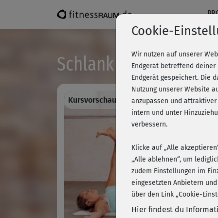
PR
Cookie-Einstel
Wir nutzen auf unserer Web
Schlank & fit - Stretch
Endgerät betreffend deiner
Endgerät gespeichert. Die 
Nutzung unserer Website au
Kursvorschau - Anmelden und alles traini
anzupassen und attraktiver
intern und unter Hinzuzie
verbessern.
Klicke auf „Alle akzeptiere
„Alle ablehnen“, um ledigli
zudem Einstellungen im Ein
eingesetzten Anbietern und
über den Link „Cookie-Einst
Hier findest du Informa