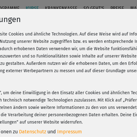
OGRAMME
KURSE
KRANKENKASSE
SO GEHT'S
PREISE
MA
lungen
site Cookies und ähnliche Technologien. Auf diese Weise wird auf In
ing 2 solo
 Nutzung unserer Website zugegriffen bzw. es werden entsprechende 
dadurch erhobenen Daten verwenden wir, um die Website funktionsfähig
szuwerten und so Funktionalitäten sowie Inhalte auf unserer Website
Fr
eren!
20% Rabatt + Wunsch-Goodie
 zu gestalten. Außerdem nutzen wir die erhobenen Daten, um den Er
Be
hung externer Werbepartnern zu messen und auf dieser Grundlage un
n“, um deine Einwilligung in den Einsatz aller Cookies und ähnlichen Te
Das
ch technisch notwendige Technologien zuzulassen. Mit Klick auf „Präf
Bes
Play
zelnen ändern sowie weitere Informationen zu den von uns verwendet
 die Verarbeitung deiner personenbezogenen Daten erhalten. Deine Ein
ellungen“ auf unserer Website widerrufen.
tionen zu
Datenschutz
und
Impressum
Seh