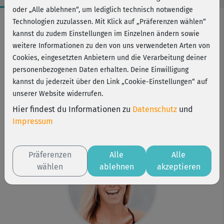
oder „Alle ablehnen“, um lediglich technisch notwendige
Workout-Facts
Technologien zuzulassen. Mit Klick auf „Präferenzen wählen“
kannst du zudem Einstellungen im Einzelnen ändern sowie
mittelschwer
weitere Informationen zu den von uns verwendeten Arten von
68 Min
Cookies, eingesetzten Anbietern und die Verarbeitung deiner
455 kcal
personenbezogenen Daten erhalten. Deine Einwilligung
kannst du jederzeit über den Link „Cookie-Einstellungen“ auf
Stefanie Rohr
unserer Website widerrufen.
Matte, zwei Hanteln oder Wasserflaschen
Hier findest du Informationen zu
Datenschutz
und
Kurs ist Bestandteil von
Impressum
Schlank & fit
Präferenzen
Alle
Alle
wählen
ablehnen
akzeptieren