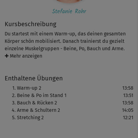
Stefanie Rohr
Kursbeschreibung
Du startest mit einem Warm-up, das deinen gesamten
Körper schön mobilisiert. Danach trainierst du gezielt
einzelne Muskelgruppen - Beine, Po, Bauch und Arme.
Achte bei all diesen Übungen darauf, diese bewusst und
✚ Mehr anzeigen
intensiv auszuführen sowie das Atmen nicht zu vergessen.
Das Stretching am Ende ist freiwillig, tut aber sehr gut!
Enthaltene Übungen
Hinweis: Die verschiedenen Kursvarianten sind so
Warm-up 2
13:58
aufgebaut, dass du sie auch als mehrwöchiges Programm
Beine & Po im Stand 1
13:51
trainieren kannst. So kannst du dir auch selbst dein
Bauch & Rücken 2
13:58
persönliches „Schlank & Fit“-Programm
Arme & Schultern 2
14:05
zusammenstellen! Einfach die Kurse der Reihe nach in
Stretching 2
12:21
deinen Trainingskalender eintragen und die Pausentage
nicht vergessen ;-)