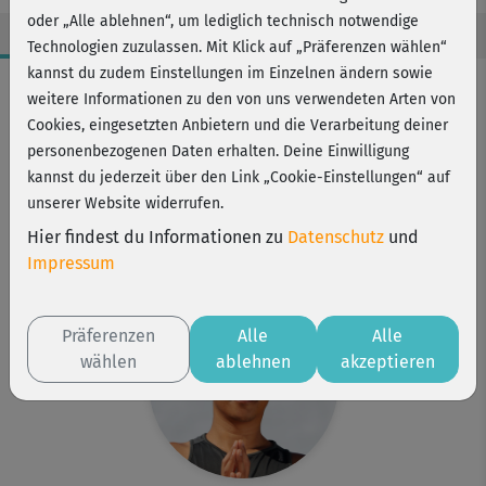
oder „Alle ablehnen“, um lediglich technisch notwendige
Technologien zuzulassen. Mit Klick auf „Präferenzen wählen“
kannst du zudem Einstellungen im Einzelnen ändern sowie
Workout-Facts
weitere Informationen zu den von uns verwendeten Arten von
anspruchsvoll
Cookies, eingesetzten Anbietern und die Verarbeitung deiner
personenbezogenen Daten erhalten. Deine Einwilligung
26 Min
kannst du jederzeit über den Link „Cookie-Einstellungen“ auf
110 kcal
unserer Website widerrufen.
Young-Ho Kim
Hier findest du Informationen zu
Datenschutz
und
Yogamatte
Impressum
Präferenzen
Alle
Alle
wählen
ablehnen
akzeptieren