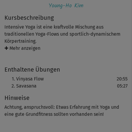
Young-Ho Kim
Kursbeschreibung
Intensive Yoga ist eine kraftvolle Mischung aus
traditionellen Yoga-Flows und sportlich-dynamischem
Körpertraining.
✚ Mehr anzeigen
Meister Young-Ho Kim und seine Co-Presenter bringen
mit dieser anspruchsvollen Yogastunde (auch)
Enthaltene Übungen
fortgeschrittene Yoga-Fans ins Schwitzen - garantiert!
Vinyasa Flow
20:55
Savasana
05:27
Im Zentrum steht der "Vinyasa Flow", eine dynamische,
Hinweise
fließende Übungsfolge. Wirbelsäule, Knie- und
Hüftgelenke werden mobilisiert, Kraft- und Ausdauer
Achtung, anspruchsvoll: Etwas Erfahrung mit Yoga und
trainiert, Beine und Rückenmuskulatur gedehnt. Auch der
eine gute Grundfitness sollten vorhanden sein!
Kreislauf kommt in Schwung. Für erfahrene Yogis ist dies
sicher ein interessanter Flow - und vielleicht auch mal