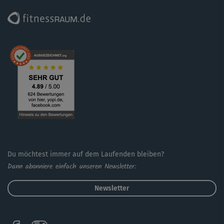
eine Alternative zum Sonnengruß?
Es werden einige einfachere Varianten gezeigt. Da sie
nicht immer angesagt werden, sollte man sich die Übung
gut anschauen, um dann auf Wunsch gezielt die
einfacheren Varianten einsetzen zu können. Abgesehen
von einer Yogamatte sind keine Hilfsmittel nötig.
Zum Abschluss gibt es eine Entspannungs-Sequenz in der
Savasana-Stellung.
Du möchtest immer auf dem Laufenden bleiben?
Dann abonniere einfach unseren Newsletter:
Newsletter