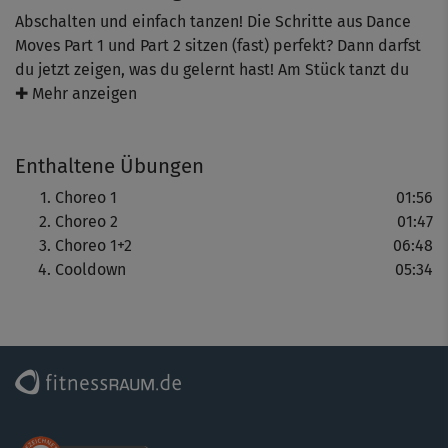
Abschalten und einfach tanzen! Die Schritte aus Dance
Moves Part 1 und Part 2 sitzen (fast) perfekt? Dann darfst
du jetzt zeigen, was du gelernt hast! Am Stück tanzt du
zusammen mit Michaela Süßbauer die beiden
✚ Mehr anzeigen
Choreog±rafien. Das bedeutet: Glücksgefühle pur – auch
wenn einmal ein Schritt daneben geht.
Enthaltene Übungen
Choreo 1
01:56
Choreo 2
01:47
Choreo 1+2
06:48
Cooldown
05:34