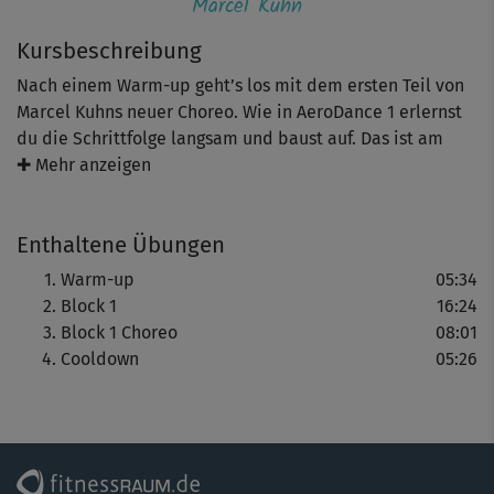
Marcel Kuhn
Kursbeschreibung
Nach einem Warm-up geht’s los mit dem ersten Teil von
Marcel Kuhns neuer Choreo. Wie in AeroDance 1 erlernst
du die Schrittfolge langsam und baust auf. Das ist am
Anfang nicht ohne, dranbleiben lohnt sich jedoch – schon
✚ Mehr anzeigen
für das einmalige Gefühl, wenn du am Ende mit Marcel
durch die Choreo fliegst.
Enthaltene Übungen
Warm-up
05:34
Block 1
16:24
Block 1 Choreo
08:01
Cooldown
05:26