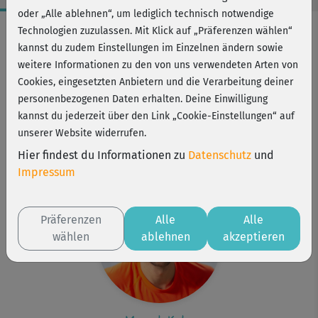
oder „Alle ablehnen“, um lediglich technisch notwendige
Workout-Facts
Technologien zuzulassen. Mit Klick auf „Präferenzen wählen“
kannst du zudem Einstellungen im Einzelnen ändern sowie
mittelschwer
weitere Informationen zu den von uns verwendeten Arten von
35 Min
Cookies, eingesetzten Anbietern und die Verarbeitung deiner
288 kcal
personenbezogenen Daten erhalten. Deine Einwilligung
kannst du jederzeit über den Link „Cookie-Einstellungen“ auf
Marcel Kuhn
unserer Website widerrufen.
Kurs ist Bestandteil von
Hier findest du Informationen zu
Datenschutz
und
Dance now!
Impressum
Präferenzen
Alle
Alle
wählen
ablehnen
akzeptieren