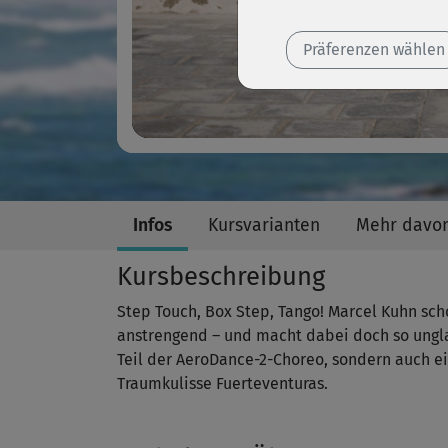
Präferenzen wählen
Infos
Kursvarianten
Mehr davo
Kursbeschreibung
Step Touch, Box Step, Tango! Marcel Kuhn scho
anstrengend – und macht dabei doch so unglau
Teil der AeroDance-2-Choreo, sondern auch ei
Traumkulisse Fuerteventuras.