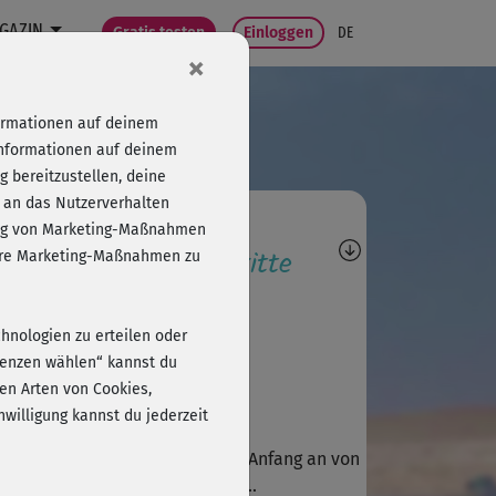
GAZIN
Gratis testen
Einloggen
DE
×
formationen auf deinem
Informationen auf deinem
 bereitzustellen, deine
 an das Nutzerverhalten
agen, Antworten,
folg von Marketing-Maßnahmen
wertungen, Fortschritte
sere Marketing-Maßnahmen zu
A
Alexandra579
chnologien zu erteilen oder
er Kurs, vielen Dank!
erenzen wählen“ kannst du
en Arten von Cookies,
willigung kannst du jederzeit
M
Michaela191
 voll frustriert. Tango bitte von Anfang an von
ten zeigen. Blickt ja keiner. Wa...