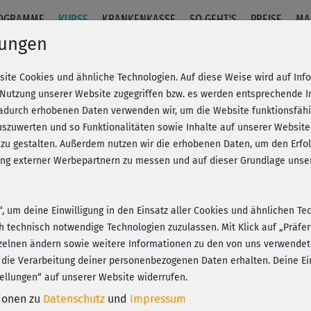
OGRAMME
KURSE
KRANKENKASSE
SO GEHT'S
PREISE
MA
lungen
site Cookies und ähnliche Technologien. Auf diese Weise wird auf In
 Nutzung unserer Website zugegriffen bzw. es werden entsprechende 
dadurch erhobenen Daten verwenden wir, um die Website funktionsfähig
szuwerten und so Funktionalitäten sowie Inhalte auf unserer Website
Fr
eren!
20% Rabatt + Wunsch-Goodie
 zu gestalten. Außerdem nutzen wir die erhobenen Daten, um den Er
Be
hung externer Werbepartnern zu messen und auf dieser Grundlage un
n“, um deine Einwilligung in den Einsatz aller Cookies und ähnlichen Te
Sup
ch technisch notwendige Technologien zuzulassen. Mit Klick auf „Präf
Play
zelnen ändern sowie weitere Informationen zu den von uns verwendet
 die Verarbeitung deiner personenbezogenen Daten erhalten. Deine Ein
ellungen“ auf unserer Website widerrufen.
Bin
tionen zu
Datenschutz
und
Impressum
hin