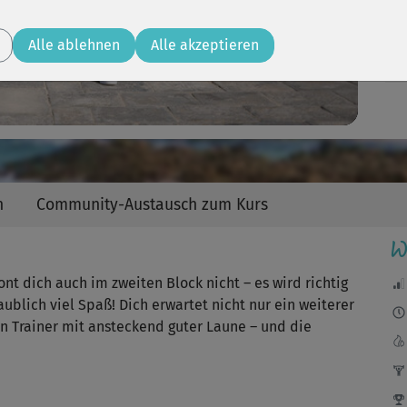
Video
Alle ablehnen
Alle akzeptieren
Mac
Tan
Tip
n
Community-Austausch zum Kurs
W
Bit
nt dich auch im zweiten Block nicht – es wird richtig
es 
blich viel Spaß! Dich erwartet nicht nur ein weiterer
n Trainer mit ansteckend guter Laune – und die
I
War