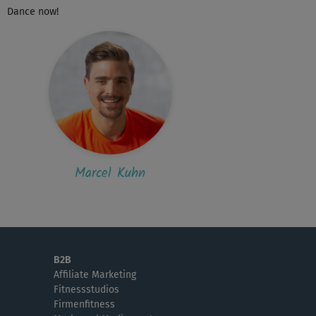
Dance now!
T
Tanja631
 schließe mich Judith an! viel Spaß habe ich
 jeden Fall
Judith
 "elegant" oder "cool" war bei mir heute
gen nicht viel zu merken 😛😉😉 aber...
Marcel Kuhn
B2B
Affiliate Marketing
Fitnessstudios
Firmenfitness