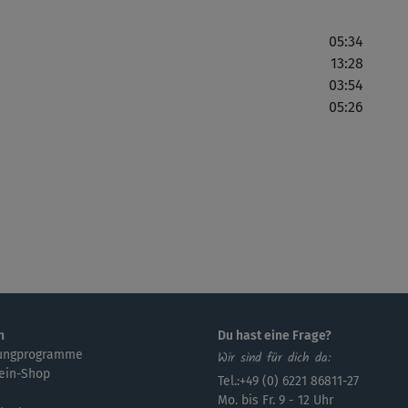
05:34
13:28
ich
03:54
auf
05:26
J
Von
mor
n
Du hast eine Frage?
ungprogramme
Wir sind für dich da:
ein-Shop
Tel.:+49 (0) 6221 86811-27
Mo. bis Fr. 9 - 12 Uhr