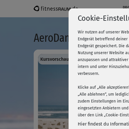
PR
Cookie-Einstel
Wir nutzen auf unserer Web
AeroDance 2 - Block 2
Endgerät betreffend deiner
Endgerät gespeichert. Die 
Nutzung unserer Website au
Kursvorschau - Anmelden und alles traini
anzupassen und attraktiver
intern und unter Hinzuzie
verbessern.
Klicke auf „Alle akzeptiere
„Alle ablehnen“, um ledigli
zudem Einstellungen im Ein
eingesetzten Anbietern und
über den Link „Cookie-Einst
Hier findest du Informa