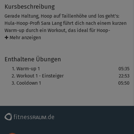
Kursbeschreibung
Gerade Haltung, Hoop auf Taillenhöhe und los geht’s:
Hula-Hoop-Profi Sara Lang führt dich nach einem kurzen
Warm-up durch ein Workout, das ideal für Hoop-
WiedereinsteigerInnen sowie AnfängerInnen ist, die den
✚ Mehr anzeigen
Hoop oben halten können und eine gute Grundfitness
haben. Sie zeigt dir die Grundstellung, gibt Tipps und
Enthaltene Übungen
fordert dich mit Geschwindigkeitsübungen. Das wird
richtig anstrengend – und trotzdem vergeht die Zeit fast
Warm-up 1
05:35
schon zu schnell.
Workout 1 - Einsteiger
22:53
Cooldown 1
05:50