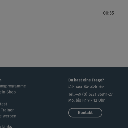
00:35
n
Du hast eine Frage?
ungprogramme
Wir sind für dich da:
ein-Shop
Tel.:+49 (0) 6221 86811-27
Mo. bis Fr. 9 - 12 Uhr
test
 Trainer
Kontakt
e werben
e Links