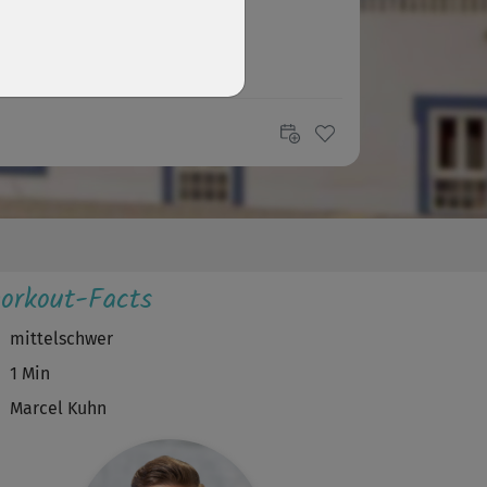
orkout-Facts
mittelschwer
1 Min
Marcel Kuhn