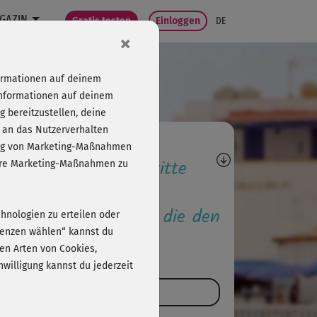
GAZIN
Gratis testen
Einloggen
DE
×
formationen auf deinem
Informationen auf deinem
 bereitzustellen, deine
 an das Nutzerverhalten
agen, Antworten,
folg von Marketing-Maßnahmen
wertungen, Fortschritte
sere Marketing-Maßnahmen zu
höre zu den Ersten, die den
chnologien zu erteilen oder
urs kommentieren.
erenzen wählen“ kannst du
en Arten von Cookies,
willigung kannst du jederzeit
Kurs kommentieren