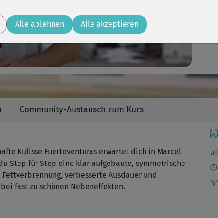
Video
Alle ablehnen
Alle akzeptieren
n
Community-Austausch zum Kurs
W
fte Kulisse Fuerteventuras erwartet dich in Marcel
 du Step für Step eine klar aufgebaute, symmetrische
te Fettverbrennung, verbesserte Ausdauer und
bei fast zu schönen Nebeneffekten.