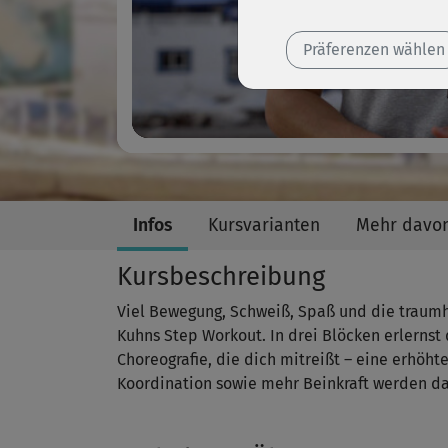
Präferenzen wählen
Infos
Kursvarianten
Mehr davo
Kursbeschreibung
Viel Bewegung, Schweiß, Spaß und die traumha
Kuhns Step Workout. In drei Blöcken erlernst
Choreografie, die dich mitreißt – eine erhöh
Koordination sowie mehr Beinkraft werden da