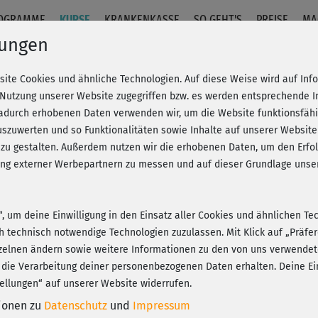
OGRAMME
KURSE
KRANKENKASSE
SO GEHT'S
PREISE
MA
lungen
site Cookies und ähnliche Technologien. Auf diese Weise wird auf In
3 - Einführung
 Nutzung unserer Website zugegriffen bzw. es werden entsprechende 
dadurch erhobenen Daten verwenden wir, um die Website funktionsfähig
szuwerten und so Funktionalitäten sowie Inhalte auf unserer Website
Fr
eren!
20% Rabatt + Wunsch-Goodie
 zu gestalten. Außerdem nutzen wir die erhobenen Daten, um den Er
Be
hung externer Werbepartnern zu messen und auf dieser Grundlage un
Ge
n“, um deine Einwilligung in den Einsatz aller Cookies und ähnlichen Te
K
ch technisch notwendige Technologien zuzulassen. Mit Klick auf „Präf
Play
zelnen ändern sowie weitere Informationen zu den von uns verwendet
 die Verarbeitung deiner personenbezogenen Daten erhalten. Deine Ein
ellungen“ auf unserer Website widerrufen.
tionen zu
Datenschutz
und
Impressum