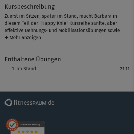
Kursbeschreibung
Zuerst im Sitzen, später im Stand, macht Barbara in
diesem Teil der "Happy Knie" Kursreihe sanfte, aber
effektive Dehnungs- und Mobilisationsübungen sowie
spezielle Übungen, um die Muskulatur rund um deine
✚ Mehr anzeigen
Knie zu kräftigen. Die gesamte Beinmuskulatur wird
ebenfalls trainiert, wobei du deine Knie schonst und
Enthaltene Übungen
entlastest, indem ihr bei den intensiveren Standübungen
die Stuhllehne zur Stabilisierung nutzt.
Im Stand
21:11