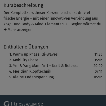
Kursbeschreibung
Der Komplettkurs dieser Kursreihe schenkt dir viel
frische Energie – mit einer innovativen Verbindung aus
Yoga- und Body & Mind-Elementen. Zu Beginn wärmst du
dich mit fließenden Wellenbewegungen, den
✚ Mehr anzeigen
sogenannten Qi-Waves auf. Darauf folgt eine Mobilisation,
die deinen ganzen Körper – und insbesondere die oft
Enthaltene Übungen
vernachlässigte Wirbelsäule – schön durchbewegt. Der
Yin & Yang-Hauptpart enthält Kraft und Release-
Warm up Phase: Qi-Waves
11:23
Momente, die deinem Körper einfach nur guttun. Am
Mobility Phase
15:16
Ende relaxt du mit einer Meridian-Klopftechnik und bei
Yin & Yang Main Part – Kraft & Release
20:49
einer kleinen Endentspannung.
Meridian Klopftechnik
07:11
Kleine Endentspannung
05:16