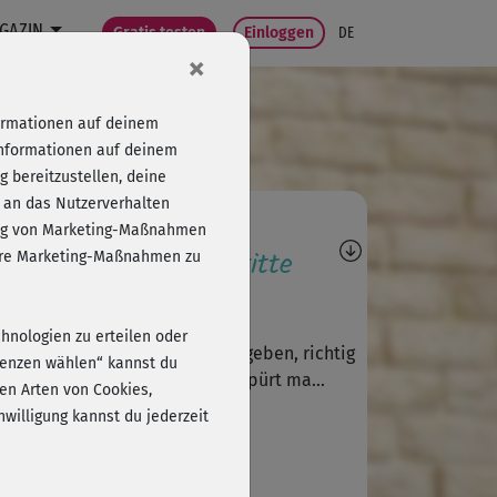
GAZIN
Gratis testen
Einloggen
DE
×
formationen auf deinem
Informationen auf deinem
 bereitzustellen, deine
 an das Nutzerverhalten
agen, Antworten,
folg von Marketing-Maßnahmen
wertungen, Fortschritte
sere Marketing-Maßnahmen zu
S
Sabine305
chnologien zu erteilen oder
l! Wenn die Übungen wie vorgegeben, richtig
erenzen wählen“ kannst du
 langsam ausgeführt werden, spürt ma...
en Arten von Cookies,
willigung kannst du jederzeit
S
Sabine 334
er Kurs