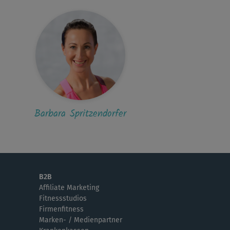
sehr gut 😀
K
katzeardnas1
r gut! Ruhig und trotzdem fordernd. Prima!
R
Raquel 107
 beste Kurs, den ich habe auf dieser
Barbara Spritzendorfer
ttform gemacht habe 🙂
C
Christina350
er, auch das warm-up
B2B
Affiliate Marketing
Fitnessstudios
G
Gretel967
Firmenfitness
Marken- / Medienpartner
 unteren Wirbelbereiches! SUPER 🙂