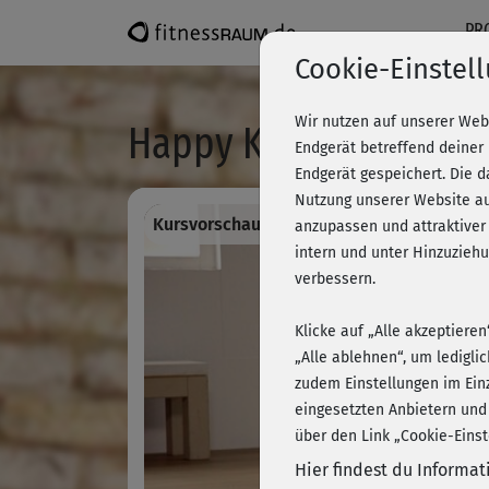
PR
Cookie-Einstel
Wir nutzen auf unserer Web
Happy Knie Workout 
Endgerät betreffend deiner
Endgerät gespeichert. Die 
Nutzung unserer Website au
Kursvorschau - Anmelden und alles traini
anzupassen und attraktiver
intern und unter Hinzuzie
verbessern.
Klicke auf „Alle akzeptiere
„Alle ablehnen“, um ledigli
zudem Einstellungen im Ein
eingesetzten Anbietern und
über den Link „Cookie-Einst
Hier findest du Informa