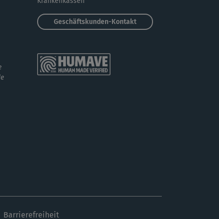
Krankenkassen
G
Gretel967
Geschäftskunden-Kontakt
derbare, sanfte MASSAGE des unteresn
elbereiches
e
de
C
Christiane10
er!
Barrierefreiheit