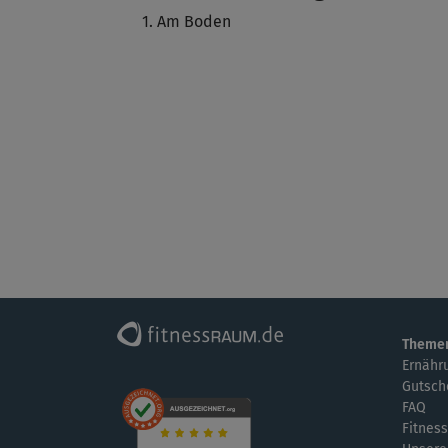
Am Boden
Theme
Ernähr
Gutsch
FAQ
Fitness