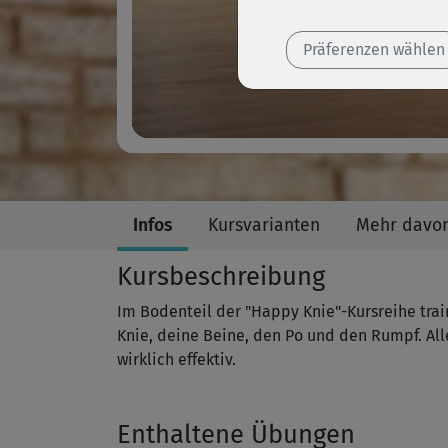
Präferenzen wählen
Infos
Kursvarianten
Mehr davo
Kursbeschreibung
Im Bodenteil der "Happy Knie"-Kursreihe trai
Knie, deine Beine, den Po und den Rumpf. Al
wirklich effektiv.
Enthaltene Übungen