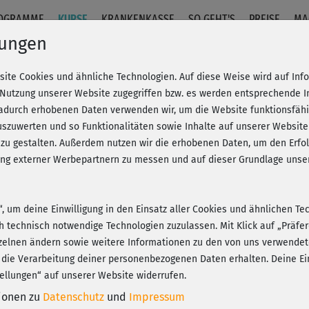
OGRAMME
KURSE
KRANKENKASSE
SO GEHT'S
PREISE
MA
lungen
site Cookies und ähnliche Technologien. Auf diese Weise wird auf In
- am Boden
 Nutzung unserer Website zugegriffen bzw. es werden entsprechende 
dadurch erhobenen Daten verwenden wir, um die Website funktionsfähig
szuwerten und so Funktionalitäten sowie Inhalte auf unserer Website
Fr
eren!
20% Rabatt + Wunsch-Goodie
 zu gestalten. Außerdem nutzen wir die erhobenen Daten, um den Er
Be
hung externer Werbepartnern zu messen und auf dieser Grundlage un
n“, um deine Einwilligung in den Einsatz aller Cookies und ähnlichen Te
Tol
ch technisch notwendige Technologien zuzulassen. Mit Klick auf „Präf
und
Play
zelnen ändern sowie weitere Informationen zu den von uns verwendet
 die Verarbeitung deiner personenbezogenen Daten erhalten. Deine Ein
ellungen“ auf unserer Website widerrufen.
tionen zu
Datenschutz
und
Impressum
gut