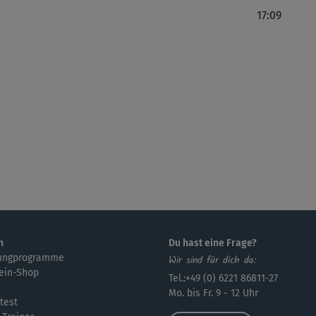
17:09
👍 
Seh
Der
Pla
sup
n
Du hast eine Frage?
ungprogramme
Wir sind für dich da:
ein-Shop
Tel.:+49 (0) 6221 86811-27
Mo. bis Fr. 9 - 12 Uhr
test
des