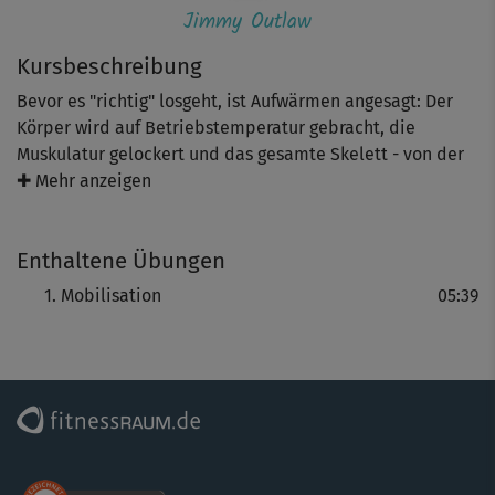
Jimmy Outlaw
Kursbeschreibung
Bevor es "richtig" losgeht, ist Aufwärmen angesagt: Der
Körper wird auf Betriebstemperatur gebracht, die
Muskulatur gelockert und das gesamte Skelett - von der
Brust- bis zur Lendenwirbelsäule - mobilisiert. Das hilft,
✚ Mehr anzeigen
Muskelkater und Verletzungen vorzubeugen und ergänzt
alle drei Levels von Jimmys Bauchtraining optimal!
Enthaltene Übungen
Geeignet ist der kleine Kurs zudem als kurze Mobilisation
Mobilisation
05:39
zwischendurch.