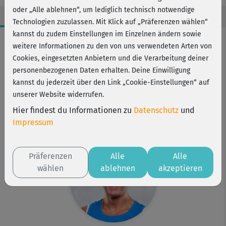
oder „Alle ablehnen“, um lediglich technisch notwendige
Technologien zuzulassen. Mit Klick auf „Präferenzen wählen“
kannst du zudem Einstellungen im Einzelnen ändern sowie
Workout-Facts
weitere Informationen zu den von uns verwendeten Arten von
leicht
Cookies, eingesetzten Anbietern und die Verarbeitung deiner
personenbezogenen Daten erhalten. Deine Einwilligung
6 Min
kannst du jederzeit über den Link „Cookie-Einstellungen“ auf
39 kcal
unserer Website widerrufen.
Jimmy Outlaw
Hier findest du Informationen zu
Datenschutz
und
Matte
Impressum
Präferenzen
Alle
Alle
wählen
ablehnen
akzeptieren