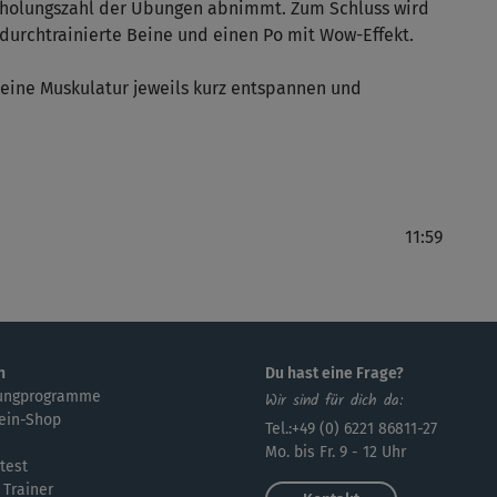
erholungszahl der Übungen abnimmt. Zum Schluss wird
r durchtrainierte Beine und einen Po mit Wow-Effekt.
eine Muskulatur jeweils kurz entspannen und
Flo
11:59
n
Du hast eine Frage?
ungprogramme
Wir sind für dich da:
ein-Shop
Tel.:+49 (0) 6221 86811-27
Mo. bis Fr. 9 - 12 Uhr
test
 Trainer