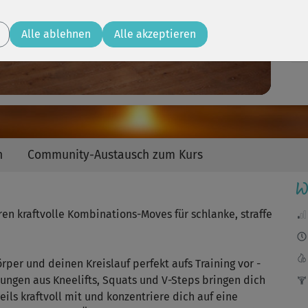
Video
Anf
Alle ablehnen
Alle akzeptieren
🙂
J
Imm
n
Community-Austausch zum Kurs
ode
W
en kraftvolle Kombinations-Moves für schlanke, straffe
Hat
Lau
er und deinen Kreislauf perfekt aufs Training vor -
ungen aus Kneelifts, Squats und V-Steps bringen dich
ils kraftvoll mit und konzentriere dich auf eine
Flo