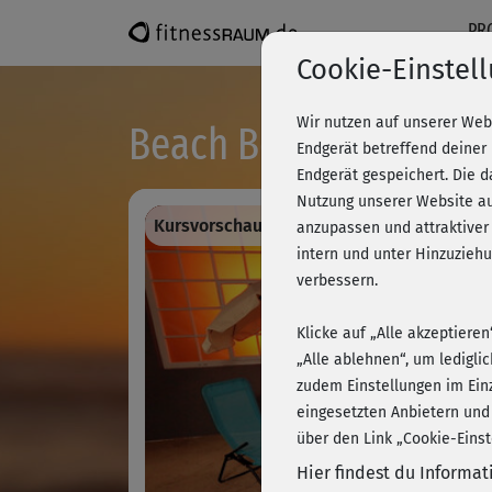
PR
Cookie-Einstel
Wir nutzen auf unserer Web
Beach Body Series 2 -
Endgerät betreffend deiner
Endgerät gespeichert. Die 
Nutzung unserer Website au
Kursvorschau - Anmelden und alles traini
anzupassen und attraktiver
intern und unter Hinzuzie
verbessern.
Klicke auf „Alle akzeptiere
„Alle ablehnen“, um ledigli
zudem Einstellungen im Ein
eingesetzten Anbietern und
über den Link „Cookie-Einst
Hier findest du Informa