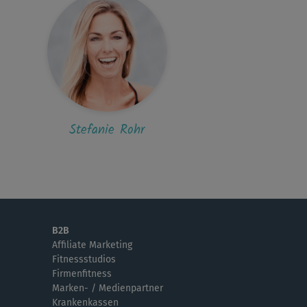
V
Verena *
tt! Favorit!!🙂
Stefanie Rohr
B2B
Affiliate Marketing
Fitnessstudios
Firmenfitness
Marken- / Medienpartner
Krankenkassen