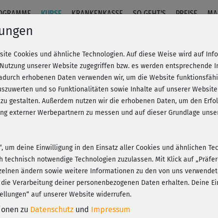
OGRAMME
KURSE
KRANKENKASSE
SO GEHT'S
PREISE
MA
lungen
site Cookies und ähnliche Technologien. Auf diese Weise wird auf In
 im Stand
 Nutzung unserer Website zugegriffen bzw. es werden entsprechende 
dadurch erhobenen Daten verwenden wir, um die Website funktionsfähig
szuwerten und so Funktionalitäten sowie Inhalte auf unserer Website
Fr
eren!
20% Rabatt + Wunsch-Goodie
 zu gestalten. Außerdem nutzen wir die erhobenen Daten, um den Er
Be
hung externer Werbepartnern zu messen und auf dieser Grundlage un
n“, um deine Einwilligung in den Einsatz aller Cookies und ähnlichen Te
War
ch technisch notwendige Technologien zuzulassen. Mit Klick auf „Präf
Sp
Play
zelnen ändern sowie weitere Informationen zu den von uns verwendet
 die Verarbeitung deiner personenbezogenen Daten erhalten. Deine Ein
ellungen“ auf unserer Website widerrufen.
J
tionen zu
Datenschutz
und
Impressum
vie