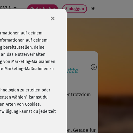
GAZIN
Gratis testen
Einloggen
DE
×
formationen auf deinem
Informationen auf deinem
 bereitzustellen, deine
 an das Nutzerverhalten
agen, Antworten,
folg von Marketing-Maßnahmen
wertungen, Fortschritte
sere Marketing-Maßnahmen zu
G
Gudrun422
chnologien zu erteilen oder
 sehr anstrendend, hat mir aber trotzdem
erenzen wählen“ kannst du
aß gemacht.
en Arten von Cookies,
willigung kannst du jederzeit
Jan
l zu kompliziert, um einzusteigen. Gerade für